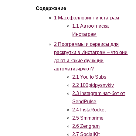
1
Массфолловинг инстаграм
1.1
Автоотписка
Инстаграм
2
Программы и сервисы для
раскрутки в Инстаграм – что они
дают и какие функции
автоматизируют?
2.1
You to Subs
2.2
100pidpysnykiv
2.3
Instagram чат-бот от
SendPulse
2.4
InstaRocket
2.5
Smmprime
2.6
Zengram
2.7
SocialKit