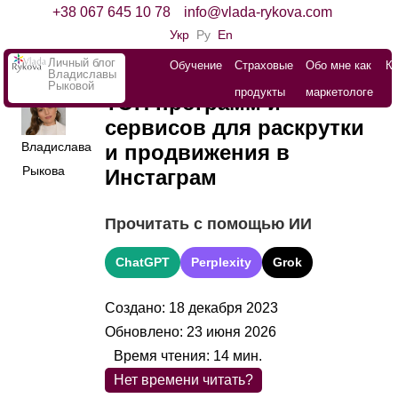
+38 067 645 10 78
info@vlada-rykova.com
Укр
Ру
En
Личный блог
Обучение
Страховые
Обо мне как
К
Владиславы
Рыковой
продукты
маркетологе
ТОП программ и
сервисов для раскрутки
Владислава
и продвижения в
Рыкова
Инстаграм
Прочитать с помощью ИИ
ChatGPT
Perplexity
Grok
Создано: 18 декабря 2023
Обновлено: 23 июня 2026
Время чтения:
14
мин.
Нет времени читать?