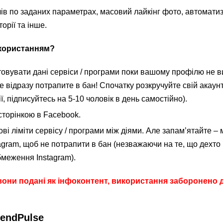
ів по заданих параметрах, масовий лайкінг фото, автомати
орії та інше.
икористанням?
овувати дані сервіси / програми поки вашому профілю не в
ше відразу потрапите в бан! Cпочатку розкручуйте свій акаун
, підписуйтесь на 5-10 чоловік в день самостійно).
 сторінкою в Facebook.
ві ліміти сервісу / програми між діями. Але запам’ятайте –
tagram, щоб не потрапити в бан (незважаючи на те, що дехто
обмеження Instagram).
, вони подані як інфоконтент, використання заборонено 
SendPulse