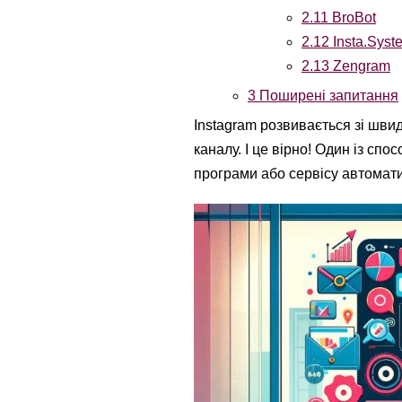
2.11
BroBot
2.12
Insta.Syst
2.13
Zengram
3
Поширені запитання
Instagram розвивається зі швид
каналу. І це вірно! Один із спо
програми або сервісу автомат