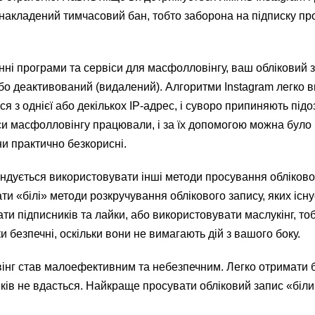
и накладений тимчасовий бан, тобто заборона на підписку пр
ні програми та сервіси для масфолловінгу, ваш обліковий 
бо деактивований (видалений). Алгоритми Instagram легко 
ся з однієї або декількох IP-адрес, і суворо припиняють підо
си масфолловінгу працювали, і за їх допомогою можна було
ни практично безкорисні.
дується використовувати інші методи просування обліковог
и «білі» методи розкручування облікового запису, яких існ
ти підписників та лайки, або використовувати маслукінг, т
ки безпечні, оскільки вони не вимагають дій з вашого боку.
вінг став малоефективним та небезпечним. Легко отримати 
ків не вдасться. Найкраще просувати обліковий запис «біл