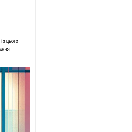
і з цього
тання