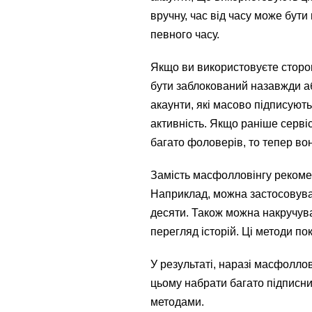
вручну, час від часу може бут
певного часу.
Якщо ви використовуєте сторон
бути заблокований назавжди а
акаунти, які масово підписують
активність. Якщо раніше серві
багато фоловерів, то тепер во
Замість масфолловінгу рекомен
Наприклад, можна застосовуват
десяти. Також можна накручува
перегляд історій. Ці методи по
У результаті, наразі масфолло
цьому набрати багато підписни
методами.