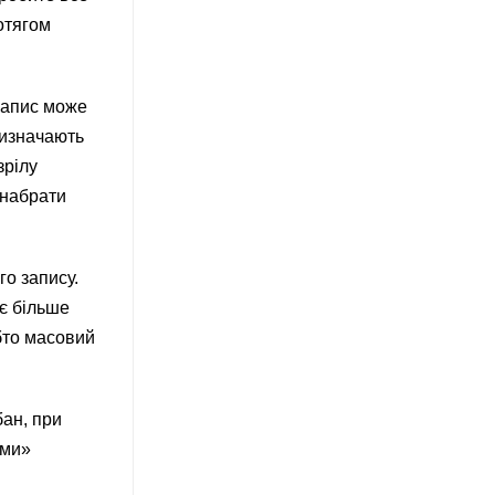
отягом
запис може
визначають
зрілу
 набрати
о запису.
ує більше
обто масовий
бан, при
ими»