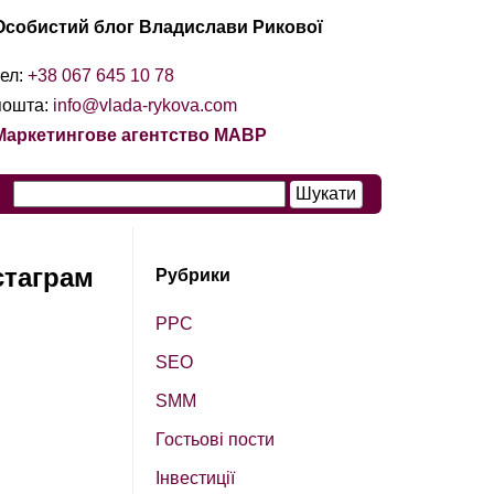
Особистий блог Владислави Рикової
тел:
+38 067 645 10 78
пошта:
info@vlada-rykova.com
Маркетингове агентство МАВР
стаграм
Рубрики
PPC
SEO
SМM
Гостьові пости
Інвестиції