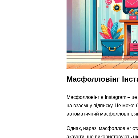
Масфолловінг Інст
Масфолловінг в Instagram – це 
на взаємну підписку. Це може б
автоматичний масфолловінг, як
Однак, наразі масфолловінг ст
акаунти, що використовують цю 