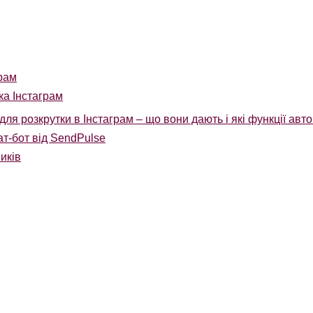
рам
а Інстаграм
ля розкрутки в Інстаграм – що вони дають і які функції ав
ат-бот від SendPulse
иків