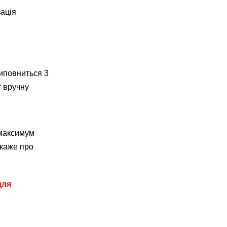
зація
иповниться 3
т вручну
 максимум
 каже про
для