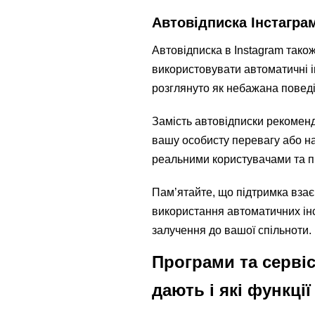
Автовідписка Інстагра
Автовідписка в Instagram тако
використовувати автоматичні і
розглянуто як небажана поведі
Замість автовідписки рекоменд
вашу особисту перевагу або на
реальними користувачами та пі
Пам’ятайте, що підтримка взає
використання автоматичних інс
залучення до вашої спільноти.
Програми та сервіс
дають і які функці