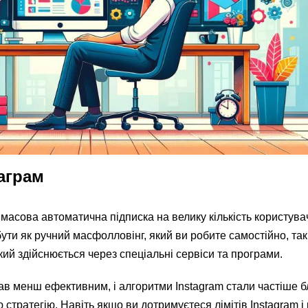
аграм
масова автоматична підписка на велику кількість користувач
ути як ручний масфолловінг, який ви робите самостійно, так 
ий здійснюється через спеціальні сервіси та програми.
ав менш ефективним, і алгоритми Instagram стали частіше 
стратегію. Навіть якщо ви дотримуєтеся лімітів Instagram і