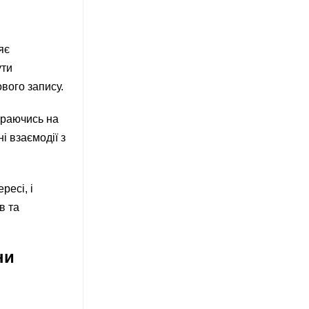
яє
ути
вого запису.
ираючись на
і взаємодії з
ресі, і
в та
ни