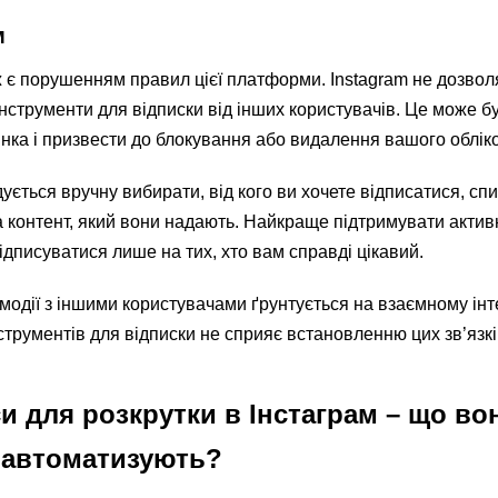
м
ж є порушенням правил цієї платформи. Instagram не дозвол
нструменти для відписки від інших користувачів. Це може б
нка і призвести до блокування або видалення вашого обліко
ується вручну вибирати, від кого ви хочете відписатися, сп
 контент, який вони надають. Найкраще підтримувати активн
дписуватися лише на тих, хто вам справді цікавий.
модії з іншими користувачами ґрунтується на взаємному інте
трументів для відписки не сприяє встановленню цих зв’язкі
и для розкрутки в Інстаграм – що во
ї автоматизують?