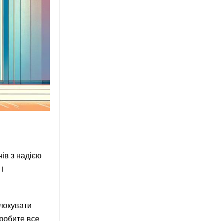
ів з надією
і
блокувати
 робите все