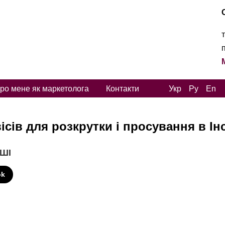
ро мене як маркетолога
Контакти
Укр
Ру
En
ісів для розкрутки і просування в Ін
 ШІ
ok