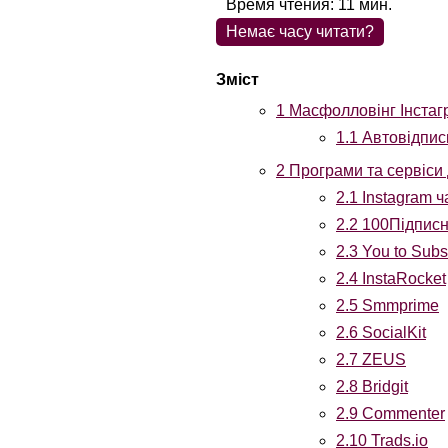
Время чтения:
11
мин.
Немає часу читати?
1
Масфолловінг Інстаг
1.1
Автовідписк
2
Програми та сервіси д
2.1
Instagram ч
2.2
100Підписн
2.3
You to Subs
2.4
InstaRocket
2.5
Smmprime
2.6
SocialKit
2.7
ZEUS
2.8
Bridgit
2.9
Commenter
2.10
Trads.io