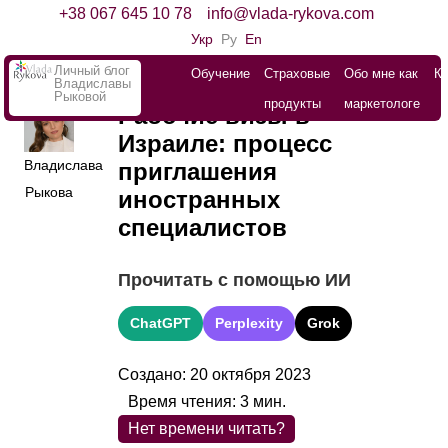
+38 067 645 10 78
info@vlada-rykova.com
Укр
Ру
En
Личный блог
Обучение
Страховые
Обо мне как
К
Владиславы
Рыковой
продукты
маркетологе
Рабочие визы в
Израиле: процесс
Владислава
приглашения
Рыкова
иностранных
специалистов
Прочитать с помощью ИИ
ChatGPT
Perplexity
Grok
Создано: 20 октября 2023
Время чтения:
3
мин.
Нет времени читать?