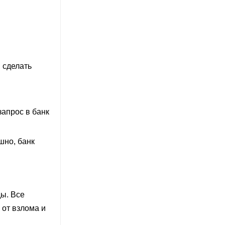
 сделать
запрос в банк
шно, банк
ды. Все
от взлома и