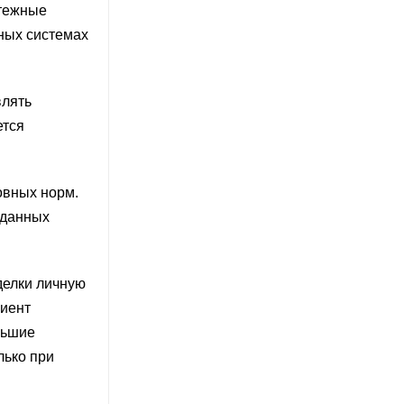
атежные
ных системах
влять
ется
овных норм.
 данных
делки личную
лиент
льшие
лько при