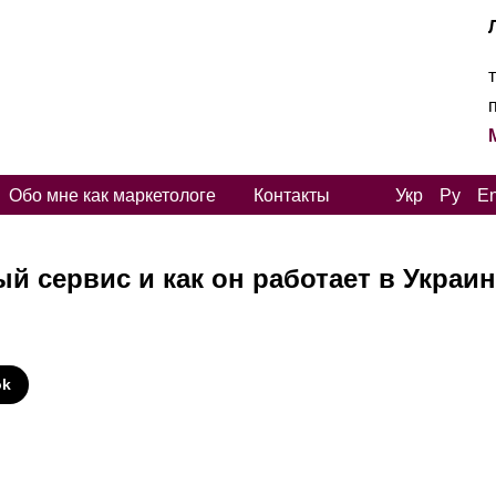
Обо мне как маркетологе
Контакты
Укр
Ру
E
й сервис и как он работает в Украи
И
ok