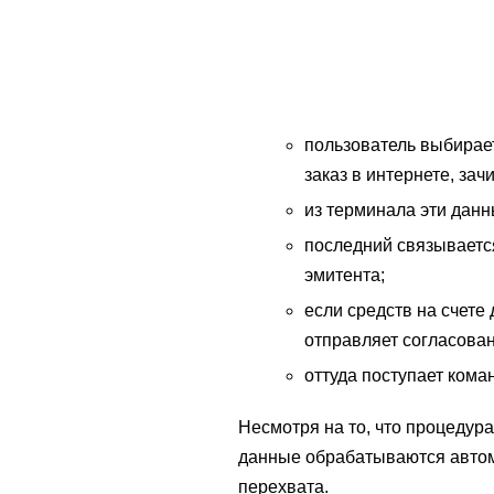
пользователь выбирает
заказ в интернете, зач
из терминала эти данн
последний связывается
эмитента;
если средств на счете
отправляет согласован
оттуда поступает кома
Несмотря на то, что процедур
данные обрабатываются автом
перехвата.