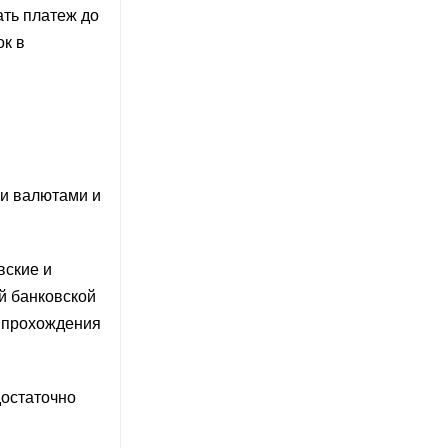
ать платеж до
ок в
ми валютами и
вские и
й банковской
е прохождения
достаточно