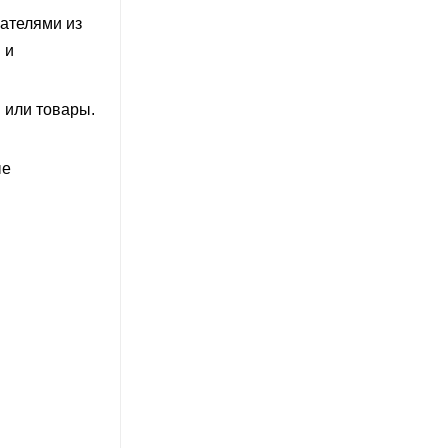
ателями из
 и
 или товары.
ые