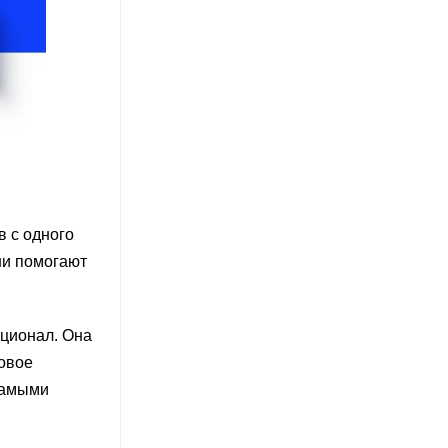
в с одного
Они помогают
кционал. Она
совое
Самыми