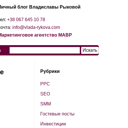
Личный блог Владиславы Рыковой
тел:
+38 067 645 10 78
почта:
info@vlada-rykova.com
Маркетинговое агентство МАВР
n
не
Рубрики
PPC
SЕО
SМM
Гостевые посты
Инвестиции