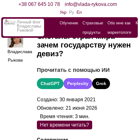
+38 067 645 10 78
info@vlada-rykova.com
Укр
Ру
En
Личный блог
Обучение
Страховые
Обо мне как
К
Владиславы
Рыковой
продукты
маркетологе
Слоганы стран мира –
зачем государству нужен
Владислава
девиз?
Рыкова
Прочитать с помощью ИИ
ChatGPT
Perplexity
Grok
Создано: 30 января 2021
Обновлено: 21 июня 2026
Время чтения:
3
мин.
Нет времени читать?