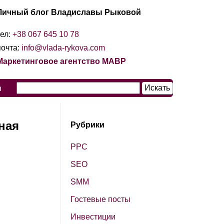
Личный блог Владиславы Рыковой
тел:
+38 067 645 10 78
почта:
info@vlada-rykova.com
Маркетинговое агентство МАВР
n
ная
Рубрики
PPC
SЕО
SМM
Гостевые посты
Инвестиции