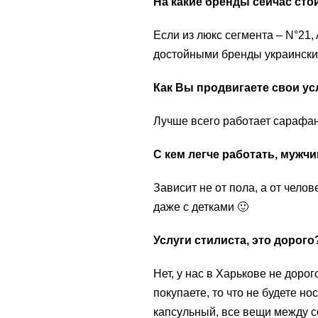
На какие бренды сейчас сто
Если из люкс сегмента – N°21,
достойными бренды украински
Как Вы продвигаете свои ус
Лучше всего работает сарафан
С кем легче работать, муж
Зависит не от пола, а от челов
даже с детками 🙂
Услуги стилиста, это дорого
Нет, у нас в Харькове не дорог
покупаете, то что не будете но
капсульный, все вещи между с