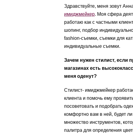
Здравствуйте, меня зовут Анн
имиджмейкер
. Моя сфера дея
работаю как с частными клиен
шопинг, подбор индивидуальног
fashion-съемки, съемки для ка
индивидуальные съемки.
Зачем нужен стилист, если 
магазинах есть высококлас
меня оденут?
Стилист- имиджмейкер работае
клиента и помочь ему прояви
посоветовать и подобрать одеж
комфортно вам в ней, будет ли
множество инструментов, кото
палитра для определения цвет