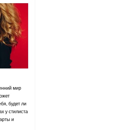
енний мир
ожет
бя, будет ли
ах у стилиста
арты и