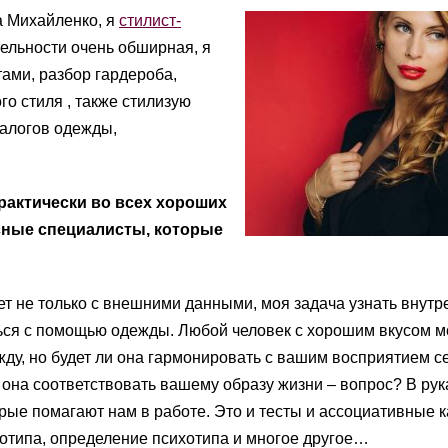
а Михайленко, я
стилист-
тельности очень обширная, я
тами, разбор гардероба,
о стиля , также стилизую
талогов одежды,
практически во всех хороших
сные специалисты, которые
т не только с внешними данными, моя задача узнать внутр
ться с помощью одежды. Любой человек с хорошим вкусом м
ду, но будет ли она гармонировать с вашим восприятием се
 она соответствовать вашему образу жизни – вопрос? В рук
рые помагают нам в работе. Это и тесты и ассоциативные к
отипа, определение психотипа и многое другое…