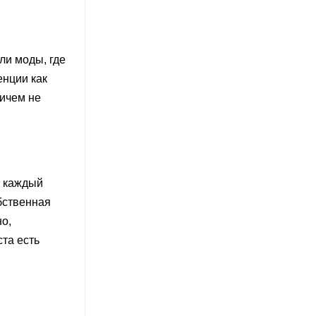
ли моды, где
енции как
ричем не
и каждый
бственная
о,
ста есть