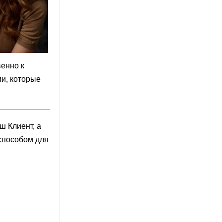
венно к
ми, которые
ш Клиент, а
 способом для