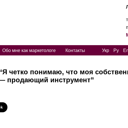
Обо мне как маркетологе
Контакты
Укр
Ру
E
“Я четко понимаю, что моя собствен
 — продающий инструмент”
И
ok