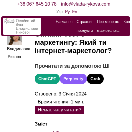
+38 067 645 10 78
info@vlada-rykova.com
Укр
Ру
En
Особистий
Навчання
Страхові
Про мене як
Конт
блог
Владислави
продукти
маркетолога
Рикової
Онлайн-тест з
маркетингу: Який ти
Владислава
інтернет-маркетолог?
Рикова
Прочитати за допомогою ШІ
ChatGPT
Perplexity
Grok
Створено: 3 Січня 2024
Время чтения:
1
мин.
Немає часу читати?