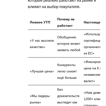
которые реально работают на рынке и
влияют на выбор покупателя.
Почему не
Ложное УТП
Настоящее У
работает
«Используем 
Обобщение,
«У нас высокое
сертифициро
которое может
качество»
органическое
заявить любой
из ЕС»
«Фиксирован
Конкуренты
цена на 6 ме
«Лучшая цена»
легко снизят
независимо от
ещё больше
валют»
Без
«Нам доверя
«Мы лидеры
доказательств
1200+ клиенто
рынка»
выглядит как
странах»