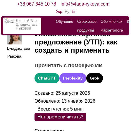
+38 067 645 10 78
info@vlada-rykova.com
Укр
Ру
En
Личный блог
Обучение
Страховые
Обо мне как
К
Владиславы
Рыковой
продукты
маркетологе
Уникальное торговое
предложение (УТП): как
Владислава
создать и применить
Рыкова
Прочитать с помощью ИИ
ChatGPT
Perplexity
Grok
Создано: 25 августа 2025
Обновлено: 13 января 2026
Время чтения:
5
мин.
Нет времени читать?