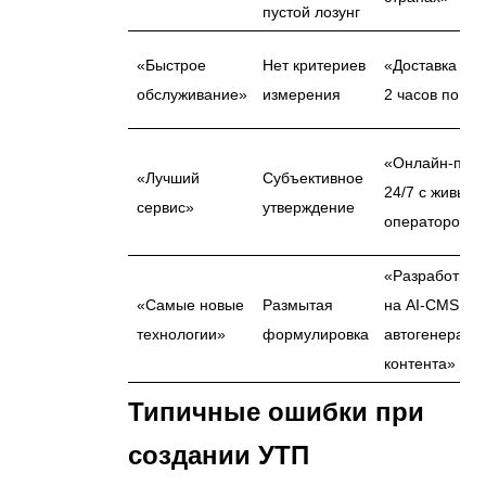
пустой лозунг
«Быстрое
Нет критериев
«Доставка в т
обслуживание»
измерения
2 часов по Ки
«Онлайн-под
«Лучший
Субъективное
24/7 с живым
сервис»
утверждение
оператором»
«Разработка 
«Самые новые
Размытая
на AI-CMS с
технологии»
формулировка
автогенераци
контента»
Типичные ошибки при
создании УТП