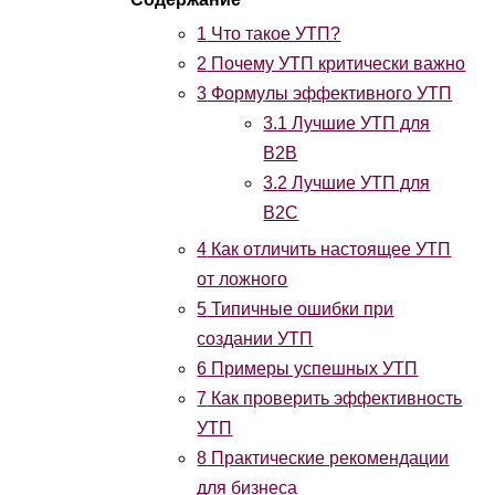
1
Что такое УТП?
2
Почему УТП критически важно
3
Формулы эффективного УТП
3.1
Лучшие УТП для
B2B
3.2
Лучшие УТП для
B2C
4
Как отличить настоящее УТП
от ложного
5
Типичные ошибки при
создании УТП
6
Примеры успешных УТП
7
Как проверить эффективность
УТП
8
Практические рекомендации
для бизнеса