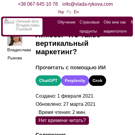
+38 067 645 10 78
info@vlada-rykova.com
Укр
Ру
En
Личный блог
Обучение
Страховые
Обо мне как
К
Владиславы
Рыковой
продукты
маркетологе
Ликбез: Что такое
вертикальный
Владислава
маркетинг?
Рыкова
Прочитать с помощью ИИ
ChatGPT
Perplexity
Grok
Создано: 1 февраля 2021
Обновлено: 27 марта 2021
Время чтения:
2
мин.
Нет времени читать?