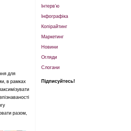
Інтерв'ю
Інфографіка
Копірайтинг
Маркетинг
Новини
Огляди
Слогани
ння для
Підписуйтесь!
и, в рамках
 максимізувати
впізнаваності
нгу
ювати разом,