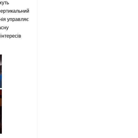
жуть
 Вертикальний
нія управляє
асну
інтересів