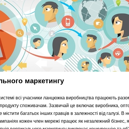
льного маркетингу
 системі всі учасники ланцюжка виробництва працюють разо
продукту споживачам. Зазвичай це включає виробника, опто
 містити багатьох інших гравців в залежності від галузі. В н
ампаніях кожен член мережі працює як незалежний бізнес, 
пція вертикального маркетингу виключає конкуренцію та об’