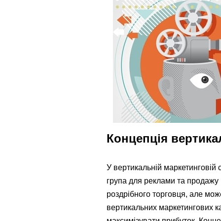
Концепція вертика
У вертикальній маркетинговій
група для реклами та продажу 
роздрібного торговця, але може
вертикальних маркетингових к
максимізувати прибуток. Конце