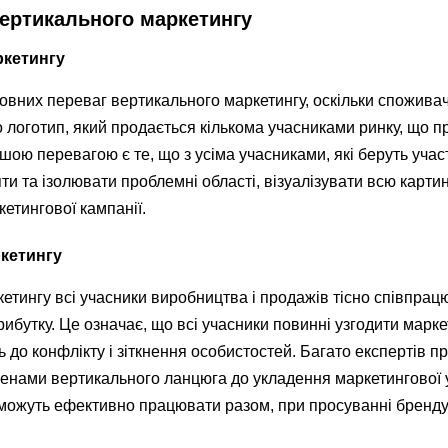
вертикального маркетингу
ркетингу
овних переваг вертикального маркетингу, оскільки споживач
о логотип, який продається кількома учасниками ринку, що п
ншою перевагою є те, що з усіма учасниками, які беруть участ
и та ізолювати проблемні області, візуалізувати всю картин
етингової кампанії.
кетингу
кетингу всі учасники виробництва і продажів тісно співпрац
рибутку. Це означає, що всі учасники повинні узгодити марк
ь до конфлікту і зіткнення особистостей. Багато експертів 
членами вертикального ланцюга до укладення маркетингової 
зможуть ефективно працювати разом, при просуванні бренду