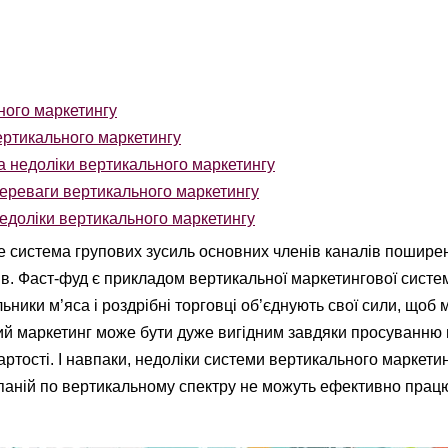
ного маркетингу
ертикального маркетингу
 недоліки вертикального маркетингу
реваги вертикального маркетингу
доліки вертикального маркетингу
е система групових зусиль основних членів каналів пошире
. Фаст-фуд є прикладом вертикальної маркетингової систем
ьники м’яса і роздрібні торговці об’єднують свої сили, щоб
ий маркетинг може бути дуже вигідним завдяки просуванню 
артості. І навпаки, недоліки системи вертикального маркети
мпаній по вертикальному спектру не можуть ефективно прац