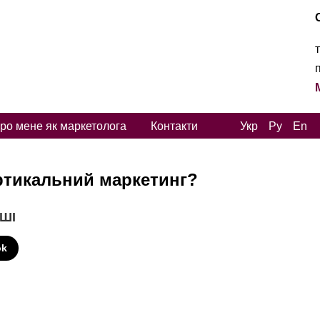
ро мене як маркетолога
Контакти
Укр
Ру
En
ертикальний маркетинг?
 ШІ
ok