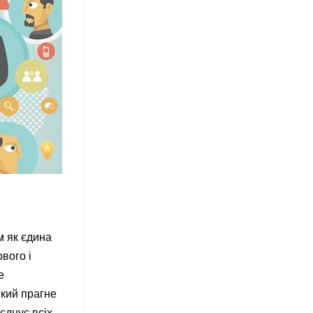
м як єдина
вого і
е
який прагне
єднує всіх