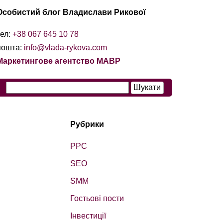
Особистий блог Владислави Рикової
тел:
+38 067 645 10 78
пошта:
info@vlada-rykova.com
Маркетингове агентство МАВР
Рубрики
PPC
SEO
SМM
Гостьові пости
Інвестиції