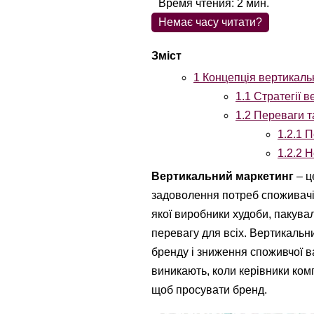
Время чтения:
2
мин.
Немає часу читати?
1
Концепція вертикаль
1.1
Стратегії в
1.2
Переваги та
1.2.1
Пе
1.2.2
Не
Вертикальний маркетинг
– ц
задоволення потреб споживачів
якої виробники худоби, пакувал
перевагу для всіх. Вертикальн
бренду і зниження споживчої в
виникають, коли керівники ко
щоб просувати бренд.