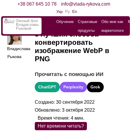
+38 067 645 10 78
info@vlada-rykova.com
Укр
Ру
En
Личный блог
Обучение
Страховые
Обо мне как
К
Владиславы
Рыковой
продукты
маркетологе
3 лучших способа
конвертировать
Владислава
изображение WebP в
Рыкова
PNG
Прочитать с помощью ИИ
ChatGPT
Perplexity
Grok
Создано: 30 сентября 2022
Обновлено: 3 октября 2022
Время чтения:
4
мин.
Нет времени читать?