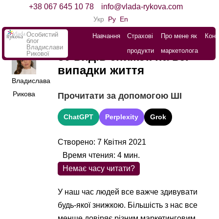
+38 067 645 10 78
info@vlada-rykova.com
Укр
Ру
En
Особистий
Навчання
Страхові
Про мене як
Конт
блог
Владислави
продукти
маркетолога
Рикової
30 видів знижок на всі
випадки життя
Владислава
Рикова
Прочитати за допомогою ШІ
ChatGPT
Perplexity
Grok
Створено: 7 Квітня 2021
Время чтения:
4
мин.
Немає часу читати?
У наш час людей все важче здивувати
будь-якої знижкою. Більшість з нас все
менше довіряє різним маркетинговим