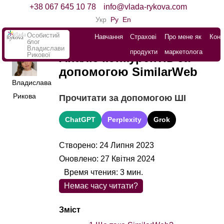
+38 067 645 10 78
info@vlada-rykova.com
Укр
Ру
En
Особистий
Навчання
Страхові
Про мене як
Конт
блог
Владислави
продукти
маркетолога
Рикової
Аналіз конкурентів за
допомогою SimilarWeb
Владислава
Рикова
Прочитати за допомогою ШІ
ChatGPT
Perplexity
Grok
Створено: 24 Липня 2023
Оновлено: 27 Квітня 2024
Время чтения:
3
мин.
Немає часу читати?