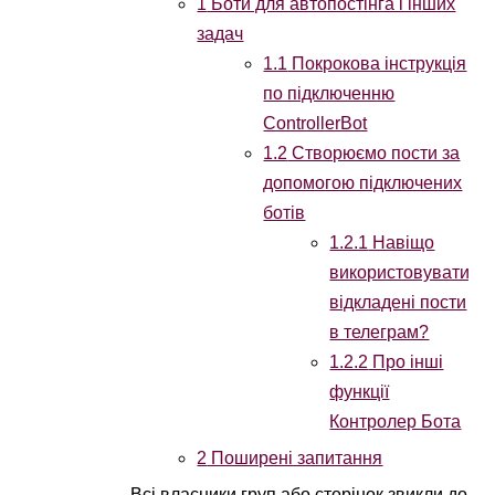
1
Боти для автопостінга і інших
задач
1.1
Покрокова інструкція
по підключенню
ControllerBot
1.2
Створюємо пости за
допомогою підключених
ботів
1.2.1
Навіщо
використовувати
відкладені пости
в телеграм?
1.2.2
Про інші
функції
Контролер Бота
2
Поширені запитання
Всі власники груп або сторінок звикли до