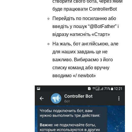
створити свого бота, через який
буде працювати ControllerBot
Перейдіть по посиланню або
введіть у пошук “@BotFather” і
відразу натисніть «Старт»
На жаль, бот англійською, але
для наших завдань це не
важливо. Вибираємо з його
списку команд або вручну
вводимо «/ newbot»