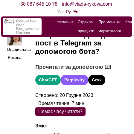
+38 067 645 10 78
info@vlada-rykova.com
Укр
Ру
En
Особистий
Навчання
Страхові
Про мене як
Конт
блог
Владислави
продукти
маркетолога
Рикової
Як зробити відкладений
пост в Telegram за
Владислава
допомогою бота?
Рикова
Прочитати за допомогою ШІ
ChatGPT
Perplexity
Grok
Створено: 20 Грудня 2023
Время чтения:
7
мин.
Немає часу читати?