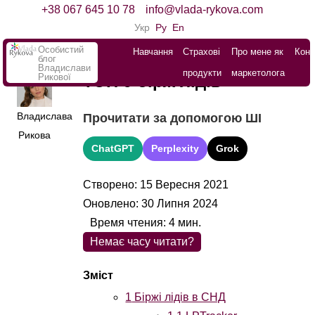
+38 067 645 10 78
info@vlada-rykova.com
Укр
Ру
En
Особистий
Навчання
Страхові
Про мене як
Конт
блог
Владислави
продукти
маркетолога
Рикової
ТОП 9 бірж лідів
Владислава
Прочитати за допомогою ШІ
Рикова
ChatGPT
Perplexity
Grok
Створено: 15 Вересня 2021
Оновлено: 30 Липня 2024
Время чтения:
4
мин.
Немає часу читати?
1
Біржі лідів в СНД