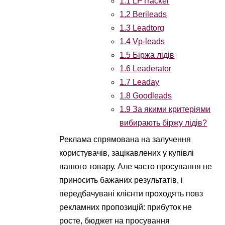
1.1
LPTracker
1.2
Berileads
1.3
Leadtorg
1.4
Vp-leads
1.5
Біржа лідів
1.6
Leaderator
1.7
Leaday
1.8
Goodleads
1.9
За якими критеріями
вибирають біржу лідів?
Реклама спрямована на залучення
користувачів, зацікавлених у купівлі
вашого товару. Але часто просування не
приносить бажаних результатів, і
передбачувані клієнти проходять повз
рекламних пропозицій: прибуток не
росте, бюджет на просування