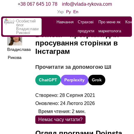
+38 067 645 10 78
info@vlada-rykova.com
Укр
Ру
En
Особистий
Навчання
Страхові
Про мене як
Конт
блог
Владислави
продукти
маркетолога
Рикової
Doinsta – програма для
просування сторінки в
Владислава
Інстаграм
Рикова
Прочитати за допомогою ШІ
ChatGPT
Perplexity
Grok
Створено: 28 Серпня 2021
Оновлено: 24 Лютого 2026
Время чтения:
2
мин.
Немає часу читати?
Огляд програми Doinsta