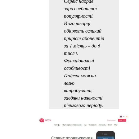
Сервіс набрав
зараз небаченої
популярності.
Його творці
обіцяють великий
приріст абонентів
за 1 місяць – до 6
тисяч.
Функціональні
особливості
Doinsta можна
легко
випробувати,
завдяки наявності
пільгового періоду.