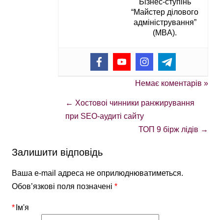
Бізнес-ступінь
“Майстер ділового
адміністрування”
(MBA).
Немає коментарів »
←
Хостовоі чинники ранжирування
при SEO-аудиті сайту
ТОП 9 бірж лідів
→
Залишити відповідь
Ваша e-mail адреса не оприлюднюватиметься.
Обов’язкові поля позначені
*
*
Ім'я