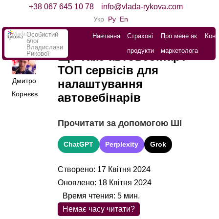
+38 067 645 10 78
info@vlada-rykova.com
Укр
Ру
En
Особистий
Навчання
Страхові
Про мене як
Конт
блог
Владислави
продукти
маркетолога
Рикової
Що таке автовебінар?
ТОП сервісів для
Дмитро
налаштування
Корнєєв
автовебінарів
Прочитати за допомогою ШІ
ChatGPT
Perplexity
Grok
Створено: 17 Квітня 2024
Оновлено: 18 Квітня 2024
Время чтения:
5
мин.
Немає часу читати?