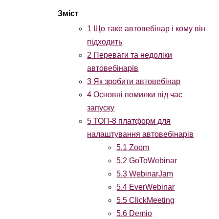
1
Що таке автовебінар і кому він
підходить
2
Переваги та недоліки
автовебінарів
3
Як зробити автовебінар
4
Основні помилки під час
запуску
5
ТОП-8 платформ для
налаштування автовебінарів
5.1
Zoom
5.2
GoToWebinar
5.3
WebinarJam
5.4
EverWebinar
5.5
ClickMeeting
5.6
Demio