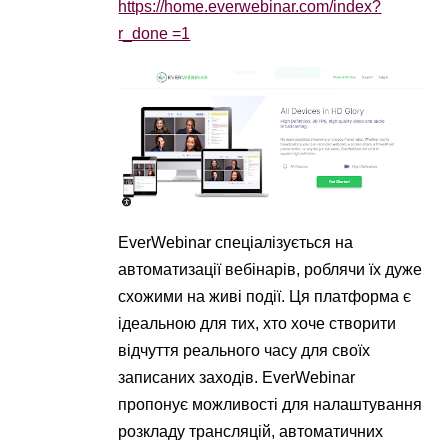
https://home.everwebinar.com/index?
r_done =1
EverWebinar спеціалізується на
автоматизації вебінарів, роблячи їх дуже
схожими на живі події. Ця платформа є
ідеальною для тих, хто хоче створити
відчуття реального часу для своїх
записаних заходів. EverWebinar
пропонує можливості для налаштування
розкладу трансляцій, автоматичних