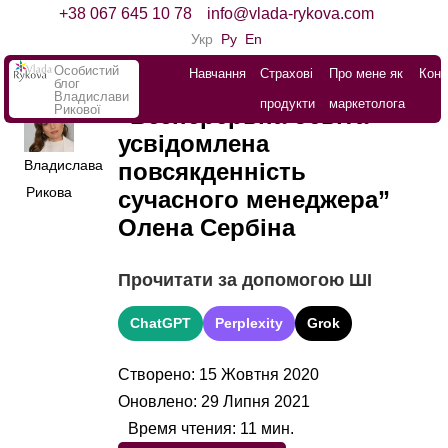
+38 067 645 10 78
info@vlada-rykova.com
Укр
Ру
En
Особистий
Навчання
Страхові
Про мене як
Конт
блог
Владислави
продукти
маркетолога
Рикової
“Безперервна освіта –
усвідомлена
Владислава
повсякденність
Рикова
сучасного менеджера”
Олена Сербіна
Прочитати за допомогою ШІ
ChatGPT
Perplexity
Grok
Створено: 15 Жовтня 2020
Оновлено: 29 Липня 2021
Время чтения:
11
мин.