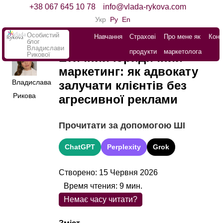
+38 067 645 10 78
info@vlada-rykova.com
Укр
Ру
En
Особистий
Навчання
Страхові
Про мене як
Конт
блог
Владислави
продукти
маркетолога
Рикової
Етичний юридичний
маркетинг: як адвокату
Владислава
залучати клієнтів без
Рикова
агресивної реклами
Прочитати за допомогою ШІ
ChatGPT
Perplexity
Grok
Створено: 15 Червня 2026
Время чтения:
9
мин.
Немає часу читати?