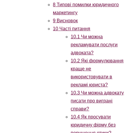
8
Типові помилки юридичного
маркетингу
9
Висновок
10
Часті питання
10.1
Чи можна
рекламувати послуги
адвоката?
10.2
Які формулювання
краще не
використовувати в
рекламі юриста?
10.3
Чи можна адвокату
писати про виграні
справи?
10.4
Як просувати
юридичну фірму без
порушення етики?