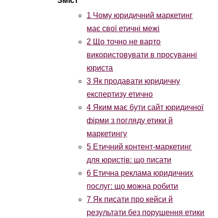
1
Чому юридичний маркетинг
має свої етичні межі
2
Що точно не варто
використовувати в просуванні
юриста
3
Як продавати юридичну
експертизу етично
4
Яким має бути сайт юридичної
фірми з погляду етики й
маркетингу
5
Етичний контент-маркетинг
для юристів: що писати
6
Етична реклама юридичних
послуг: що можна робити
7
Як писати про кейси й
результати без порушення етики