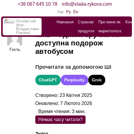
+38 067 645 10 78
info@vlada-rykova.com
Укр
Ру
En
Особистий
Навчання
Страхові
Про мене як
Конт
блог
Владислави
продукти
маркетолога
Рикової
Київ – Гдиня: зручна та
доступна подорож
Гость
автобусом
Прочитати за допомогою ШІ
ChatGPT
Perplexity
Grok
Створено: 23 Квітня 2025
Оновлено: 7 Лютого 2026
Время чтения:
3
мин.
Немає часу читати?