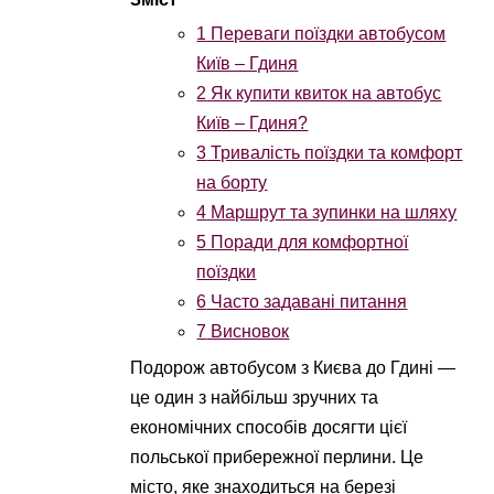
1
Переваги поїздки автобусом
Київ – Гдиня
2
Як купити квиток на автобус
Київ – Гдиня?
3
Тривалість поїздки та комфорт
на борту
4
Маршрут та зупинки на шляху
5
Поради для комфортної
поїздки
6
Часто задавані питання
7
Висновок
Подорож автобусом з Києва до Гдині —
це один з найбільш зручних та
економічних способів досягти цієї
польської прибережної перлини. Це
місто, яке знаходиться на березі