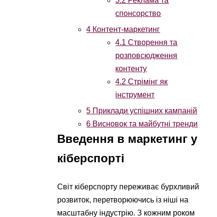
3.2
Реклама та
спонсорство
4
Контент-маркетинг
4.1
Створення та
розповсюдження
контенту
4.2
Стрімінг як
інструмент
5
Приклади успішних кампаній
6
Висновок та майбутні тренди
Введення в маркетинг у
кіберспорті
Світ кіберспорту переживає бурхливий
розвиток, перетворюючись із ніші на
масштабну індустрію. З кожним роком