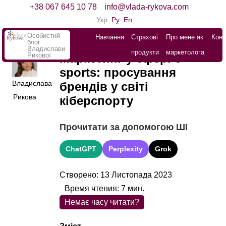
+38 067 645 10 78
info@vlada-rykova.com
Укр
Ру
En
Особистий
Навчання
Страхові
Про мене як
Конт
блог
Владислави
продукти
маркетолога
Рикової
Маркетинг у сфері e-
sports: просування
Владислава
брендів у світі
Рикова
кіберспорту
Прочитати за допомогою ШІ
ChatGPT
Perplexity
Grok
Створено: 13 Листопада 2023
Время чтения:
7
мин.
Немає часу читати?