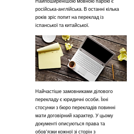
Найпоширенішою мовною парою є
російська-англійська. В останні кілька
років зріс попит на переклад із
іспанської та китайської.
Найчастіше замовниками ділового
перекладу є юридичні особи. Їхні
стосунки з бюро перекладів повинні
мати договірний характер. У цьому
документі описуються права та
обов’язки кожної зі сторін з