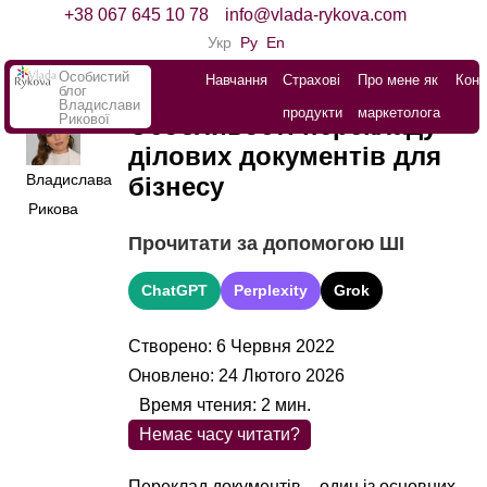
+38 067 645 10 78
info@vlada-rykova.com
Укр
Ру
En
Особистий
Навчання
Страхові
Про мене як
Конт
блог
Владислави
продукти
маркетолога
Рикової
Особливості перекладу
ділових документів для
Владислава
бізнесу
Рикова
Прочитати за допомогою ШІ
ChatGPT
Perplexity
Grok
Створено: 6 Червня 2022
Оновлено: 24 Лютого 2026
Время чтения:
2
мин.
Немає часу читати?
Переклад документів – один із основних