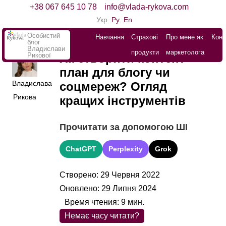
+38 067 645 10 78
info@vlada-rykova.com
Укр
Ру
En
Особистий
Навчання
Страхові
Про мене як
Конт
блог
Владислави
продукти
маркетолога
Рикової
Як створити контент-
план для блогу чи
Владислава
соцмереж? Огляд
Рикова
кращих інструментів
Прочитати за допомогою ШІ
ChatGPT
Perplexity
Grok
Створено: 29 Червня 2022
Оновлено: 29 Липня 2024
Время чтения:
9
мин.
Немає часу читати?