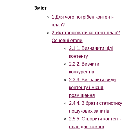
1
Для чого потрібен контент-
план?
2
Як створювати контент-план?
Основні етапи
2.1
1. Визначити цілі
контенту
2.2
2. Вивчити
конкурентів
2.3
3. Визначити види
контенту і місця
розміщення
2.4
4. Зібрати статистику
пошукових запитів
2.5
5. Створити контент-
план для кожної