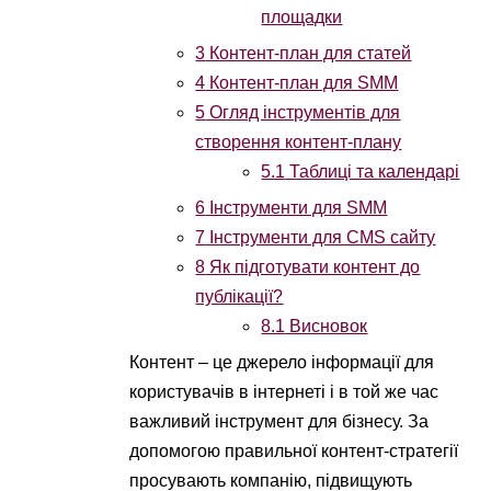
площадки
3
Контент-план для статей
4
Контент-план для SMM
5
Огляд інструментів для
створення контент-плану
5.1
Таблиці та календарі
6
Інструменти для SMM
7
Інструменти для CMS сайту
8
Як підготувати контент до
публікації?
8.1
Висновок
Контент – це джерело інформації для
користувачів в інтернеті і в той же час
важливий інструмент для бізнесу. За
допомогою правильної контент-стратегії
просувають компанію, підвищують