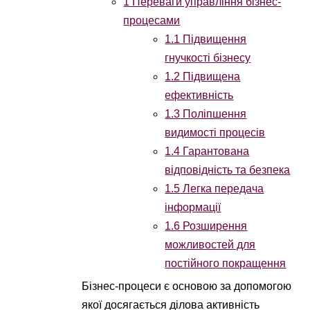
1
Переваги управління бізнес-
процесами
1.1
Підвищення
гнучкості бізнесу
1.2
Підвищена
ефективність
1.3
Поліпшення
видимості процесів
1.4
Гарантована
відповідність та безпека
1.5
Легка передача
інформації
1.6
Розширення
можливостей для
постійного покращення
Бізнес-процеси є основою за допомогою
якої досягається ділова активність