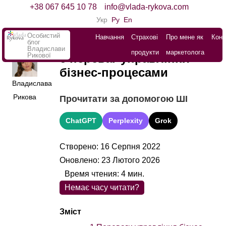
+38 067 645 10 78
info@vlada-rykova.com
Укр
Ру
En
Особистий
Навчання
Страхові
Про мене як
Конт
блог
Владислави
продукти
маркетолога
Рикової
6 переваг управління
бізнес-процесами
Владислава
Рикова
Прочитати за допомогою ШІ
ChatGPT
Perplexity
Grok
Створено: 16 Серпня 2022
Оновлено: 23 Лютого 2026
Время чтения:
4
мин.
Немає часу читати?