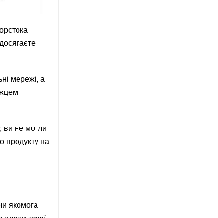
Жорстока
 досягаєте
ьні мережі, а
ожцем
, ви не могли
го продукту на
чи якомога