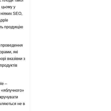
 плоди такої
 цьому у
 ніяких SEO,
Apple
ть продукцію
я проведення
орами, які
орі вказівки з
 продуктів
le –
к «яблучного»
зкручувати
вляються не в