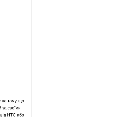
е не тому, що
 за своїми
 від HTC або