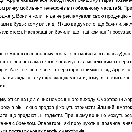
ди, Apple наважилася поводитися по-іншому і зараз пожинає
ром ринку мобільних телефонів в глобальному масштабі. При
джету. Вони ніколи і ніде не рекламували свою продукцію –
ами в будь-якому вигляді. Якщо ви думаєте, що бачили, як 
омиляєтеся. Насправді ви бачили, що інші компанії просуваю
ші компанії (в основному операторів мобільного зв’язку) дл
ш того, вся реклама iPhone оплачується мережевими операт
le. Але і це ще не все – оператори отримують від Apple сув
на виглядати і яку інформацію містити, тому всі промоакції
илі.
джуються на це? У них немає іншого виходу. Смартфони App
року в рік. І якщо продавці хочуть отримати більший шмато
ати, що продають ці гаджети. При цьому вони не можуть ро
ження c брендом. Оператори, які порушують ці правила, вия
ться поставок нових партій смартфонів.