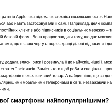
тратегія Apple, яка відома як «техніка ексклюзивності». На
ся або навіть застосовували її самі. Наприклад, деякі компа
 постійних клієнтів або підписників в соціальних мережах – 
оїй базовій формі. Вона працює завдяки тому, що дає можлив
раними, що в свою чергу створює кращі ділові відносини і д
ву, додала власні риси і розвинула її до найуспішнішої і, мо
тратегії всіх часів. Замість того щоб робити спеціальні про
 смартфонів в ексклюзивний товар. А найдивніше, що за доп
улярнішими мобільними телефонами в світі, незважаючи на т
ними.
свої смартфони найпопулярнішими?