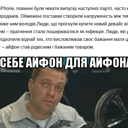
iPhone, повинні були чекати випуску наступної партії, часто 
 продажів. Обмежені поставки створили напруженість між тим
 вже ним володів.Люди, що прогнули купити новий девайс в
ежі – прагнення стало поширюватися як інфекція. Люди, які 
 підхопили відчай тих, хто висловлював своє бажання мати 
 – айфон став рідкісним і бажаним товаром.