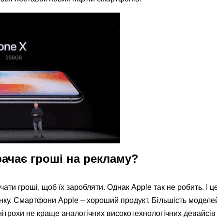
рачає гроші на рекламу?
ати гроші, щоб їх заробляти. Однак Apple так не робить. І ц
нку. Смартфони Apple – хороший продукт. Більшість моделей
ітрохи не краще аналогічних високотехнологічних девайсів