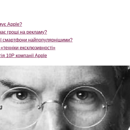
мує Apple?
ає гроші на рекламу?
ої смартфони найпопулярнішими?
 «техніки ексклюзивності»
ія 10P компанії Apple