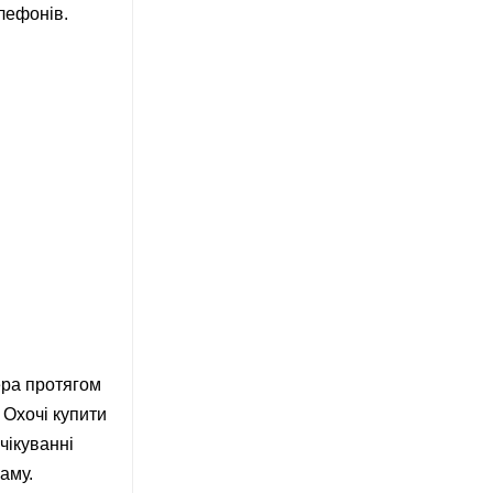
лефонів.
ера протягом
 Охочі купити
чікуванні
аму.