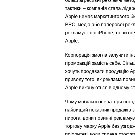
більш агресивні рекламні мето
тактики – компанія стала ліде
Apple немає маркетингового бю
PPC, медіа або паперової рекл
рекламує свої iPhone, то ви п
Apple.
Корпорація змогла залучити ін
промоакцій замість себе. Біль
хочуть продавати продукцію App
приводу того, як реклама повин
Apple виконуються в одному ст
Чому мобільні оператори пого
найвищий показник продажів з 
пирога, вони повинні рекламув
торгову марку Apple без узгод
пріоритеті, коли справа стосує