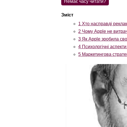
Немає часу читати?
1
Хто насправді рекла
2
Чому Apple не витрач
3
Як Apple зробила св
4
Психологічні аспекти
5
Маркетингова стратег