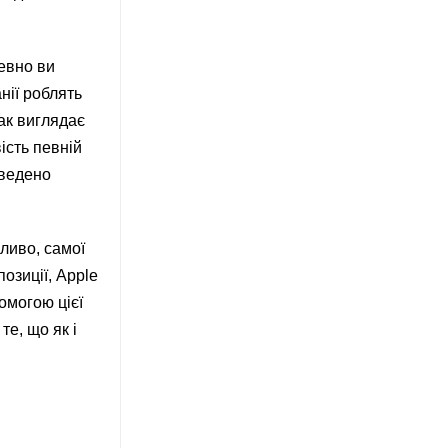
певно ви
нії роблять
так виглядає
ість певній
оведено
жливо, самої
позиції, Apple
омогою цієї
е, що як і