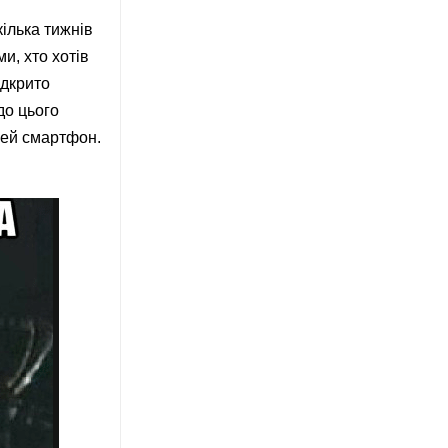
кілька тижнів
и, хто хотів
ідкрито
до цього
цей смартфон.