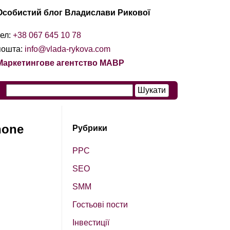
Особистий блог Владислави Рикової
тел:
+38 067 645 10 78
пошта:
info@vlada-rykova.com
Маркетингове агентство МАВР
hone
Рубрики
PPC
SEO
SМM
Гостьові пости
Інвестиції