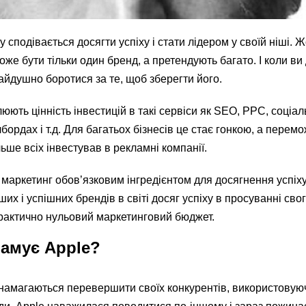
 сподівається досягти успіху і стати лідером у своїй ніші. 
оже бути тільки один бренд, а претендують багато. І коли ви
чайдушно боротися за те, щоб зберегти його.
юють цінність інвестицій в такі сервіси як SEO, PPC, соціал
лбордах і т.д. Для багатьох бізнесів це стає гонкою, а перем
ьше всіх інвестував в рекламні компанії.
 маркетинг обов’язковим інгредієнтом для досягнення успіху
ших і успішних брендів в світі досяг успіху в просуванні сво
рактично нульовий маркетинговий бюджет.
ламує Apple?
ів намагаються перевершити своїх конкурентів, використовую