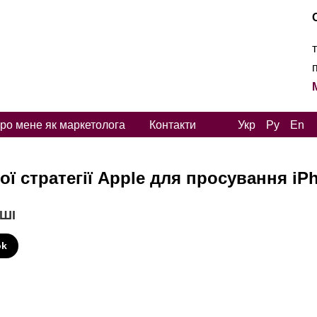
ро мене як маркетолога
Контакти
Укр
Ру
En
ї стратегії Apple для просування iP
 ШІ
ok