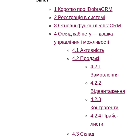
1
Коротко про iDobraCRM
2
Реєстрація в системі
3
Основні функції iDobraCRM
4
Огляд кабінету — дошка
управління і можливості
4.1
Активність
4.2
Продажі
4.2.1
Замовлення
4.2.2
Відвантаження
4.2.3
Контрагенти
4.2.4
Прайс-
листи
4.3
Склад