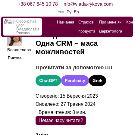
+38 067 645 10 78
info@vlada-rykova.com
Укр
Ру
En
Особистий
Навчання
Страхові
Про мене як
Конт
блог
Владислави
продукти
маркетолога
Рикової
Огляд на iDobraCRM:
Одна CRM – маса
Владислава
можливостей
Рикова
Прочитати за допомогою ШІ
ChatGPT
Perplexity
Grok
Створено: 15 Вересня 2023
Оновлено: 27 Травня 2024
Время чтения:
8
мин.
Немає часу читати?