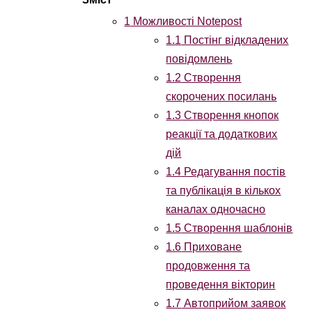
1
Можливості Notepost
1.1
Постінг відкладених
повідомлень
1.2
Створення
скорочених посилань
1.3
Створення кнопок
реакції та додаткових
дій
1.4
Редагування постів
та публікація в кількох
каналах одночасно
1.5
Створення шаблонів
1.6
Приховане
продовження та
проведення вікторин
1.7
Автоприйом заявок