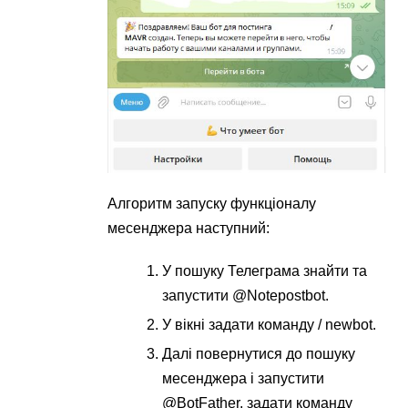
Алгоритм запуску функціоналу
месенджера наступний:
У пошуку Телеграма знайти та
запустити @Notepostbot.
У вікні задати команду / newbot.
Далі повернутися до пошуку
месенджера і запустити
@BotFather, задати команду