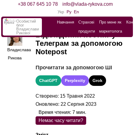
+38 067 645 10 78
info@vlada-rykova.com
Укр
Ру
En
Особистий
Навчання
Страхові
Про мене як
Конт
блог
Владислави
продукти
маркетолога
Рикової
Відкладений постінг у
Телеграм за допомогою
Владислава
Notepost
Рикова
Прочитати за допомогою ШІ
ChatGPT
Perplexity
Grok
Створено: 15 Травня 2022
Оновлено: 22 Серпня 2023
Время чтения:
7
мин.
Немає часу читати?