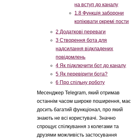
на вступ до каналу
1.8
Функція заборони
копіювати окремі пости
2
Додаткові переваги
3
Створення бота для
надсилання відкладених
повідомлень
4
Як підключити бот до каналу
5
Як перевірити бота?
6
Про спільну роботу
Месенджер Telegram, який отримав
останнім часом широке поширення, має
досить багатий функціонал, про який
знають не всі користувачі. Значно
спрощує спілкування з колегами та
друзями можливість застосування