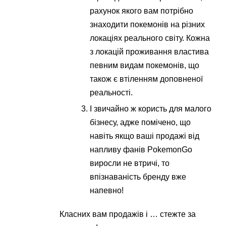
рахунок якого вам потрібно
знаходити покемонів на різних
локаціях реального світу. Кожна
з локацій проживання властива
певним видам покемонів, що
також є втіленням доповненої
реальності.
І звичайно ж користь для малого
бізнесу, адже помічено, що
навіть якщо ваші продажі від
напливу фанів PokemonGo
виросли не втричі, то
впізнаваність бренду вже
напевно!
Класних вам продажів і … стежте за