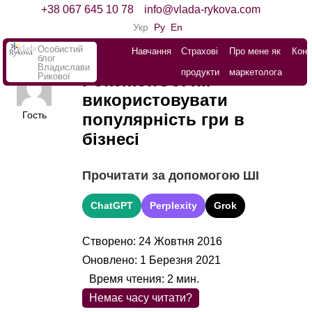
+38 067 645 10 78
info@vlada-rykova.com
Укр
Ру
En
Особистий
Навчання
Страхові
Про мене як
Конт
блог
Владислави
продукти
маркетолога
Рикової
PokemonGo: як
використовувати
Гость
популярність гри в
бізнесі
Прочитати за допомогою ШІ
ChatGPT
Perplexity
Grok
Створено: 24 Жовтня 2016
Оновлено: 1 Березня 2021
Время чтения:
2
мин.
Немає часу читати?