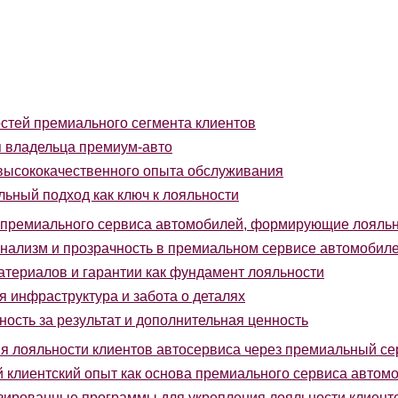
тей премиального сегмента клиентов
 владельца премиум-авто
ысококачественного опыта обслуживания
ьный подход как ключ к лояльности
премиального сервиса автомобилей, формирующие лояльн
ализм и прозрачность в премиальном сервисе автомобил
атериалов и гарантии как фундамент лояльности
 инфраструктура и забота о деталях
ость за результат и дополнительная ценность
 лояльности клиентов автосервиса через премиальный се
 клиентский опыт как основа премиального сервиса автом
ированные программы для укрепления лояльности клиент