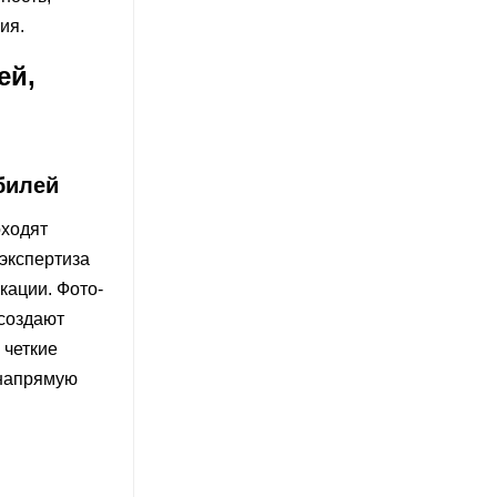
ия.
ей,
билей
оходят
экспертиза
кации. Фото-
 создают
 четкие
 напрямую