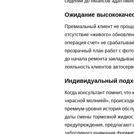
сидений до нюансов адаптивно
Ожидание высококачес
Премиальный клиент не проща
отсутствие «живого» обновлен
операция-счет» не срабатывает
прозрачный план работ с фото
до начала ремонта закладывае
лояльность клиентов автосерв
Индивидуальный подхо
Когда консультант помнит, что
«красной молнией», происходи
премиум-уровня история обслу
даты смены тормозной жидкос
предупреждения, предлагают 
заботливого внимания формиру