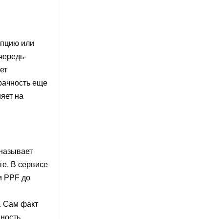
епцию или
чередь-
ет
рачность еще
яет на
 называет
е. В сервисе
и PPF до
. Сам факт
ность,