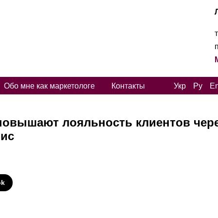
Обо мне как маркетологе
Контакты
Укр
Ру
E
 повышают лояльность клиентов чер
ис
И
ok