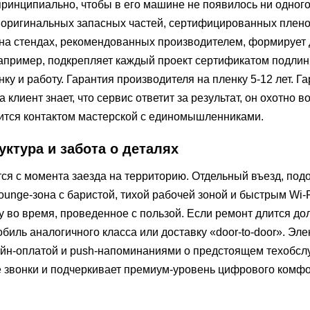
ринципиально, чтобы в его машине не появилось ни одного
 оригинальных запасных частей, сертифицированных плено
 на стендах, рекомендованных производителем, формирует 
например, подкрепляет каждый проект сертификатом подлин
ку и работу. Гарантия производителя на пленку 5-12 лет. Г
да клиент знает, что сервис ответит за результат, он охотно 
лится контактом мастерской с единомышленниками.
ктура и забота о деталях
я с момента заезда на территорию. Отдельный въезд, под
lounge-зона с баристой, тихой рабочей зоной и быстрым Wi-
 во время, проведенное с пользой. Если ремонт длится до
иль аналогичного класса или доставку «door-to-door». Эл
лайн-оплатой и push-напоминаниями о предстоящем техобс
 звонки и подчеркивает премиум-уровень цифрового комфо