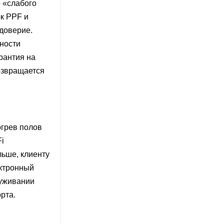
 «слабого
к PPF и
доверие.
ности
арантия на
возвращается
огрев полов
Fi
льше, клиенту
ектронный
луживании
рта.