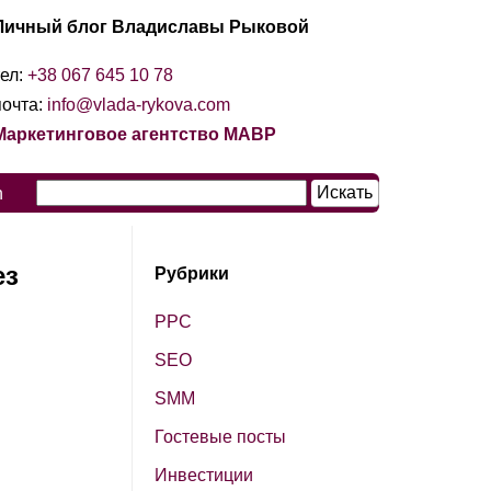
Личный блог Владиславы Рыковой
тел:
+38 067 645 10 78
почта:
info@vlada-rykova.com
Маркетинговое агентство МАВР
n
ез
Рубрики
PPC
SЕО
SМM
Гостевые посты
Инвестиции