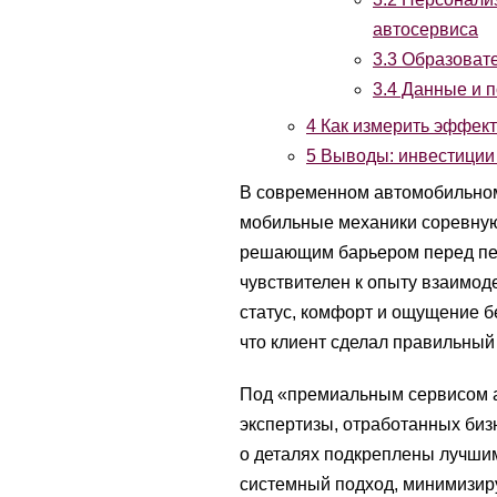
автосервиса
3.3
Образовате
3.4
Данные и п
4
Как измерить эффект
5
Выводы: инвестиции 
В современном автомобильном
мобильные механики соревную
решающим барьером перед пер
чувствителен к опыту взаимоде
статус, комфорт и ощущение б
что клиент сделал правильный
Под «премиальным сервисом а
экспертизы, отработанных бизн
о деталях подкреплены лучшим
системный подход, минимизир