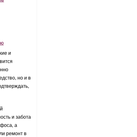
ью
кие и
вится
енно
дство, но и в
одтверждать,
ой
ость и забота
фоса, а
ли ремонт в