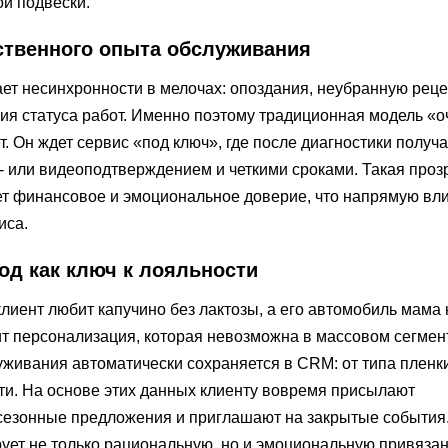
й подвески.
твенного опыта обслуживания
ет несинхронности в мелочах: опоздания, неубранную рец
ия статуса работ. Именно поэтому традиционная модель «о
. Он ждет сервис «под ключ», где после диагностики получа
- или видеоподтверждением и четкими сроками. Такая проз
т финансовое и эмоциональное доверие, что напрямую вли
иса.
д как ключ к лояльности
 клиент любит капучино без лактозы, а его автомобиль мама
т персонализация, которая невозможна в массовом сегмент
живания автоматически сохраняется в CRM: от типа пленк
ти. На основе этих данных клиенту вовремя присылают
сезонные предложения и приглашают на закрытые события
ет не только рациональную, но и эмоциональную привязан