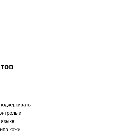
нтов
 подчеркивать
контроль и
 языке
типа кожи