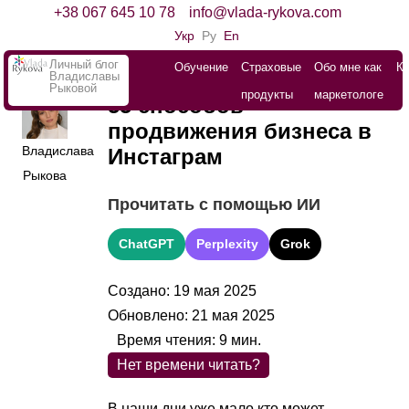
+38 067 645 10 78
info@vlada-rykova.com
Укр
Ру
En
Личный блог
Обучение
Страховые
Обо мне как
К
Владиславы
Рыковой
продукты
маркетологе
55 способов
продвижения бизнеса в
Владислава
Инстаграм
Рыкова
Прочитать с помощью ИИ
ChatGPT
Perplexity
Grok
Создано: 19 мая 2025
Обновлено: 21 мая 2025
Время чтения:
9
мин.
Нет времени читать?
В наши дни уже мало кто может