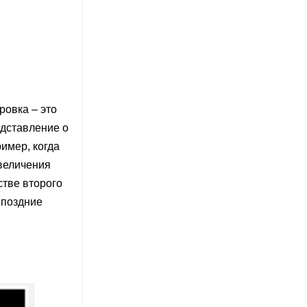
ровка – это
едставление о
ример, когда
увеличения
стве второго
 поздние