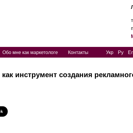
Обо мне как маркетологе
Контакты
Укр
Ру
E
 как инструмент создания рекламног
И
ok