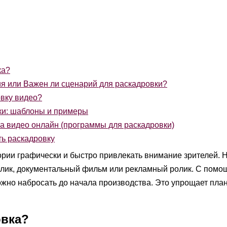
ка?
я или Важен ли сценарий для раскадровки?
овку видео?
ки: шаблоны и примеры
а видео онлайн (программы для раскадровки)
ть раскадровку
ории графически и быстро привлекать внимание зрителей. 
олик, документальный фильм или рекламный ролик. С помо
жно набросать до начала производства. Это упрощает пла
овка?