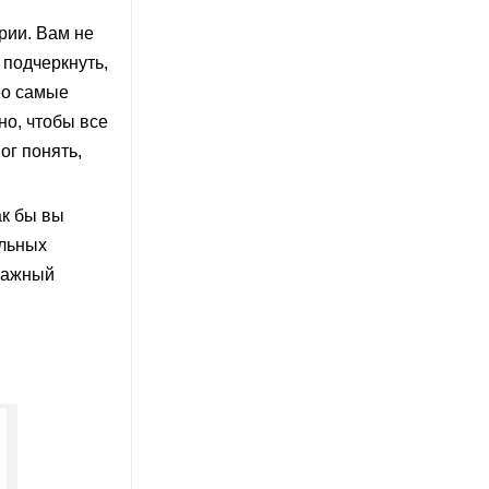
рии. Вам не
 подчеркнуть,
ео самые
но, чтобы все
ог понять,
ак бы вы
ельных
важный