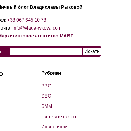
Личный блог Владиславы Рыковой
тел:
+38 067 645 10 78
почта:
info@vlada-rykova.com
Маркетинговое агентство МАВР
n
о
Рубрики
PPC
SЕО
SМM
Гостевые посты
Инвестиции