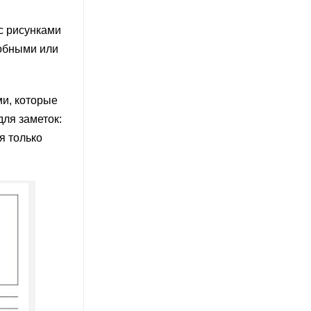
с рисунками
робными или
ми, которые
ля заметок:
я только