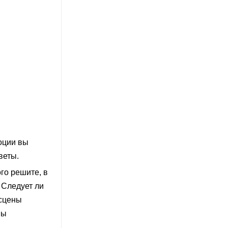
оции вы
веты.
го решите, в
 Следует ли
 сцены
вы