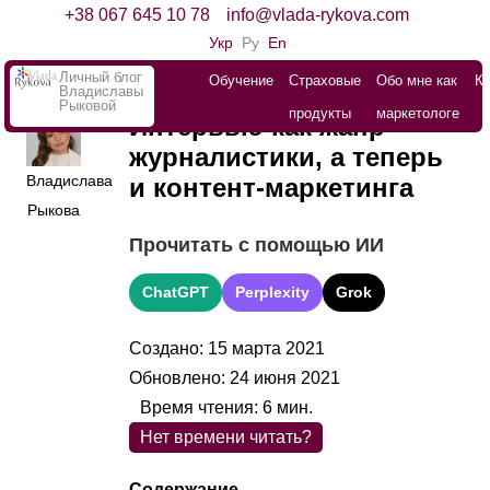
+38 067 645 10 78
info@vlada-rykova.com
Укр
Ру
En
Личный блог
Обучение
Страховые
Обо мне как
К
Владиславы
Рыковой
продукты
маркетологе
Интервью как жанр
журналистики, а теперь
Владислава
и контент-маркетинга
Рыкова
Прочитать с помощью ИИ
ChatGPT
Perplexity
Grok
Создано: 15 марта 2021
Обновлено: 24 июня 2021
Время чтения:
6
мин.
Нет времени читать?