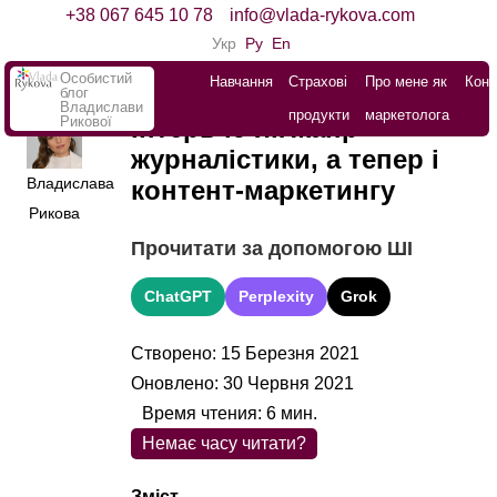
+38 067 645 10 78
info@vlada-rykova.com
Укр
Ру
En
Особистий
Навчання
Страхові
Про мене як
Конт
блог
Владислави
продукти
маркетолога
Рикової
Інтерв’ю як жанр
журналістики, а тепер і
Владислава
контент-маркетингу
Рикова
Прочитати за допомогою ШІ
ChatGPT
Perplexity
Grok
Створено: 15 Березня 2021
Оновлено: 30 Червня 2021
Время чтения:
6
мин.
Немає часу читати?