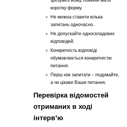
зрозумілі йому, повинні мати
коротку форму.
Не можна ставити кілька
запитань одночасно.
Не допускайте односкладових
відповідей.
Конкретність відповіді
обумовлюється конкретністю
питання.
Перш ніж запитати – подумайте,
а чи цікаве Ваше питання.
Перевірка відомостей
отриманих в ході
інтерв’ю