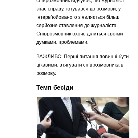
співрозмовник відчуває, що журналіст
знає справу, готувався до розмови, у
інтерв’юйованого з’являється більш
серйозне ставлення до журналіста.
Співрозмовник охоче ділиться своїми
думками, проблемами.
ВАЖЛИВО: Перші питання повинні бути
цікавими, втягувати співрозмовника в
розмову.
Темп бесіди