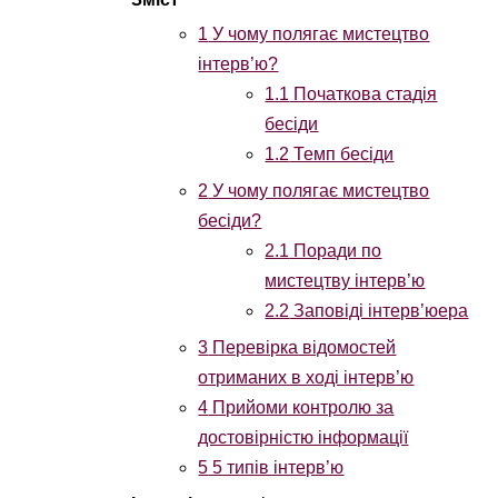
1
У чому полягає мистецтво
інтерв’ю?
1.1
Початкова стадія
бесіди
1.2
Темп бесіди
2
У чому полягає мистецтво
бесіди?
2.1
Поради по
мистецтву інтерв’ю
2.2
Заповіді інтерв’юера
3
Перевірка відомостей
отриманих в ході інтерв’ю
4
Прийоми контролю за
достовірністю інформації
5
5 типів інтерв’ю