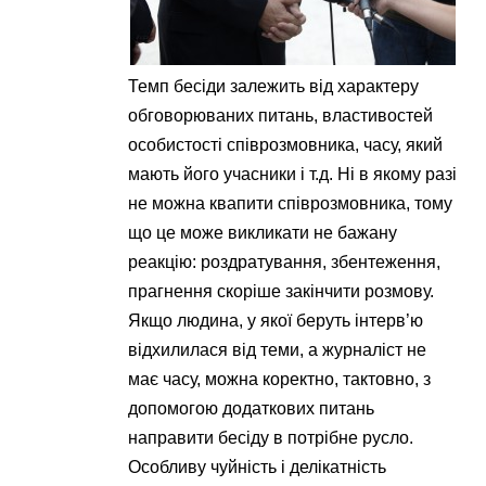
Темп бесіди залежить від характеру
обговорюваних питань, властивостей
особистості співрозмовника, часу, який
мають його учасники і т.д. Ні в якому разі
не можна квапити співрозмовника, тому
що це може викликати не бажану
реакцію: роздратування, збентеження,
прагнення скоріше закінчити розмову.
Якщо людина, у якої беруть інтерв’ю
відхилилася від теми, а журналіст не
має часу, можна коректно, тактовно, з
допомогою додаткових питань
направити бесіду в потрібне русло.
Особливу чуйність і делікатність