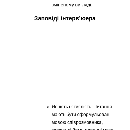
зміненому вигляді.
Заповіді інтерв’юера
Ясність і стислість. Питання
мають бути сформульовані
мовою співрозмовника,