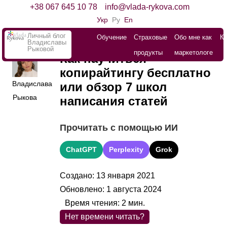
+38 067 645 10 78
info@vlada-rykova.com
Укр
Ру
En
Личный блог
Обучение
Страховые
Обо мне как
К
Владиславы
Рыковой
продукты
маркетологе
Как научиться
копирайтингу бесплатно
Владислава
или обзор 7 школ
Рыкова
написания статей
Прочитать с помощью ИИ
ChatGPT
Perplexity
Grok
Создано: 13 января 2021
Обновлено: 1 августа 2024
Время чтения:
2
мин.
Нет времени читать?