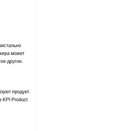
ристально
джера может
ое другое.
зуют продукт.
 KPI Product