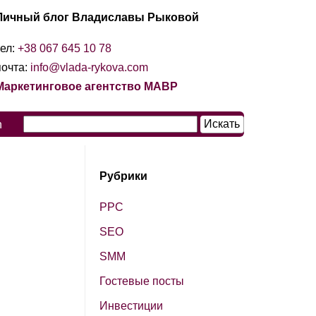
Личный блог Владиславы Рыковой
тел:
+38 067 645 10 78
почта:
info@vlada-rykova.com
Маркетинговое агентство МАВР
n
Рубрики
PPC
SЕО
SМM
Гостевые посты
Инвестиции