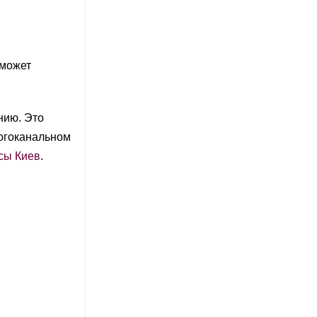
 может
нию. Это
ногоканальном
рсы Киев
.