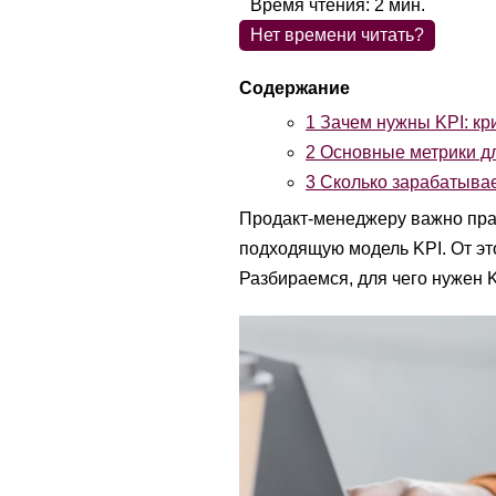
Время чтения:
2
мин.
Нет времени читать?
1
Зачем нужны KPI: кр
2
Основные метрики д
3
Cколько зарабатывае
Продакт-менеджеру важно пра
подходящую модель KPI. От это
Разбираемся, для чего нужен K