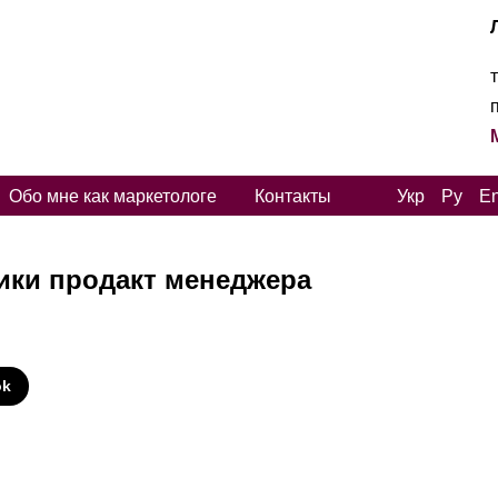
Обо мне как маркетологе
Контакты
Укр
Ру
E
ики продакт менеджера
И
ok