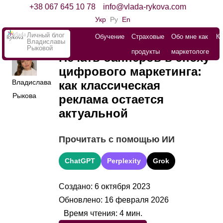
+38 067 645 10 78
info@vlada-rykova.com
Укр
Ру
En
Личный блог
Обучение
Страховые
Обо мне как
К
Владиславы
Рыковой
продукты
маркетологе
Печать баннеров в эпоху
цифрового маркетинга:
Владислава
как классическая
Рыкова
реклама остается
актуальной
Прочитать с помощью ИИ
ChatGPT
Perplexity
Grok
Создано: 6 октября 2023
Обновлено: 16 февраля 2026
Время чтения:
4
мин.