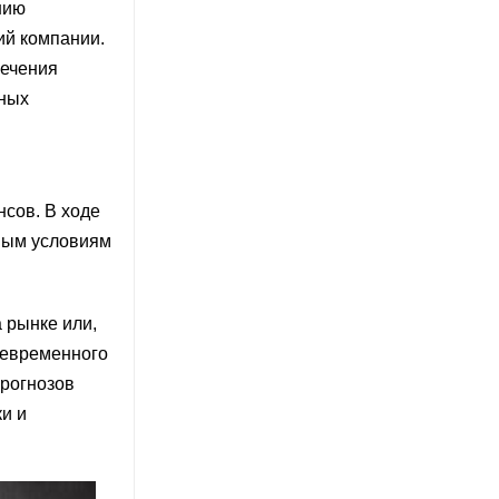
нию
ий компании.
печения
нных
нсов. В ходе
ным условиям
 рынке или,
оевременного
прогнозов
и и