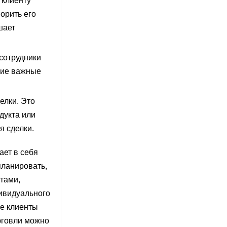
 клиенту
орить его
шает
сотрудники
угие важные
елки. Это
дукта или
я сделки.
ет в себя
планировать,
тами,
ивидуального
ые клиенты
рговли можно