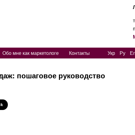
Обо мне как маркетологе
Контакты
Укр
Ру
E
даж: пошаговое руководство
И
ok