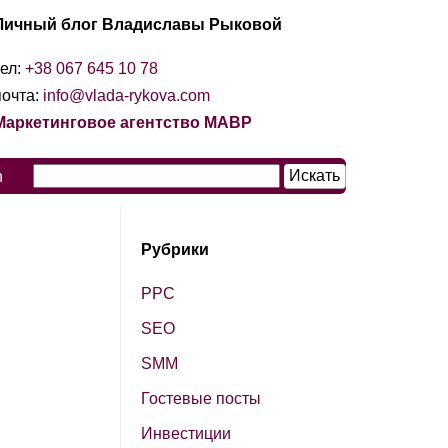
Личный блог Владиславы Рыковой
тел:
+38 067 645 10 78
почта:
info@vlada-rykova.com
Маркетинговое агентство МАВР
n
Рубрики
PPC
SЕО
SМM
Гостевые посты
Инвестиции