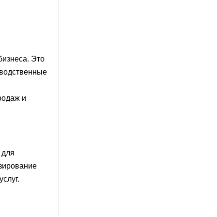
изнеса. Это
зводственные
родаж и
 для
озирование
слуг.