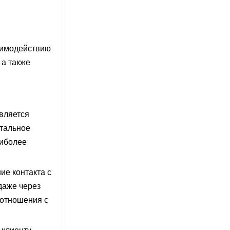
аимодействию
 а также
вляется
етальное
аиболее
ие контакта с
даже через
 отношения с