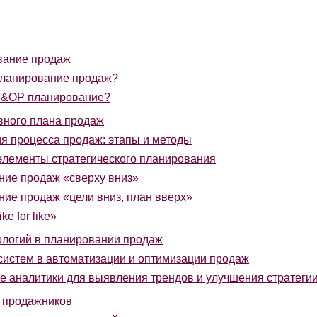
вание продаж
планирование продаж?
S&OP планирование?
вного плана продаж
я процесса продаж: этапы и методы
лементы стратегического планирования
ие продаж «сверху вниз»
ие продаж «цели вниз, план вверх»
e for like»
логий в планировании продаж
истем в автоматизации и оптимизации продаж
 аналитики для выявления трендов и улучшения стратеги
 продажников