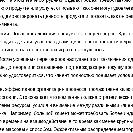
е.
На этом этапе сотрудники отдела продаж предоставляют
о продукте или услуге, описывают, как они могут удовлетв
одемонстрировать ценность продукта и показать, как он ре
клиента.
ния.
После предложения следует этап переговоров. Здесь 
бсудить детали, условия сделки, цены, сроки поставки и др
даптивность в переговорах играют важную роль.
осле успешных переговоров наступает этап заключения сд
е договора или соглашения, подтверждающее покупку про
ажно удостовериться, что клиент полностью понимает услови
, эффективное организация процесса продаж также включа
рговли. Это означает, что компания должна стратегически 
лены ресурсы, усилия и внимание между различными клиен
нка. Например, большой клиент может требовать более инд
 времени на взаимодействие, в то время как менее крупн
лее массовым способом. Эффективным распределением то