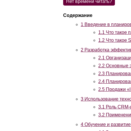
Нет времени читать?
1
Введение в планиро
1.1
Что такое 
1.2
Что такое 
2
Разработка эффекти
2.1
Организаци
2.2
Основные э
2.3
Планирован
2.4
Планирован
2.5
Продажи «lik
3
Использование техно
3.1
Роль CRM-с
3.2
Применение
4
Обучение и развитие