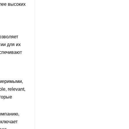
лее высоких
озволяет
ии для их
еспечивают
змеримыми,
e, relevant,
оторые
омпанию,
включает