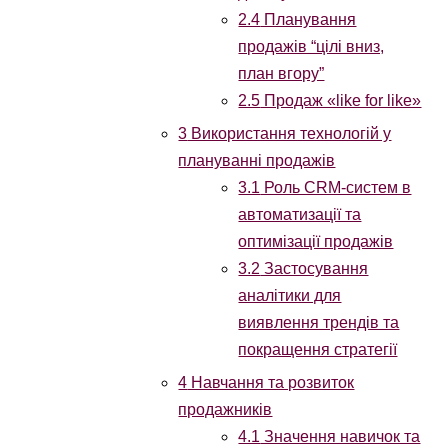
2.4
Планування
продажів “цілі вниз,
план вгору”
2.5
Продаж «like for like»
3
Використання технологій у
плануванні продажів
3.1
Роль CRM-систем в
автоматизації та
оптимізації продажів
3.2
Застосування
аналітики для
виявлення трендів та
покращення стратегії
4
Навчання та розвиток
продажників
4.1
Значення навичок та