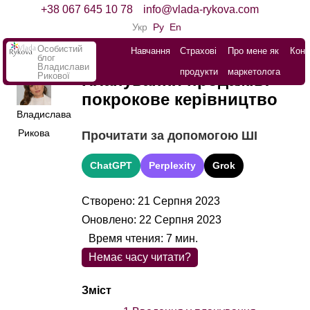
+38 067 645 10 78
info@vlada-rykova.com
Укр
Ру
En
Особистий
Навчання
Страхові
Про мене як
Конт
блог
Владислави
продукти
маркетолога
Рикової
Планування продажів:
покрокове керівництво
Владислава
Рикова
Прочитати за допомогою ШІ
ChatGPT
Perplexity
Grok
Створено: 21 Серпня 2023
Оновлено: 22 Серпня 2023
Время чтения:
7
мин.
Немає часу читати?