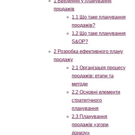
1
Введення у планування
продажів
1.1
Що таке планування
продажів?
1.2
Що таке планування
S&OP?
2
Розробка ефективного плану
продажу
2.1
Організація процесу
продажів: етапи та
методи
2.2
Основні елементи
стратегічного
планування
2.3
Планування
продажів «згори
донизу»