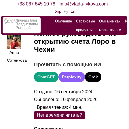
+38 067 645 10 78
info@vlada-rykova.com
Укр
Ру
En
Личный блог
Обучение
Страховые
Обо мне как
К
Владиславы
Рыковой
продукты
маркетологе
Полное руководство по
открытию счета Лоро в
Чехии
Анна
Сотникова
Прочитать с помощью ИИ
ChatGPT
Perplexity
Grok
Создано: 16 сентября 2024
Обновлено: 10 февраля 2026
Время чтения:
4
мин.
Нет времени читать?