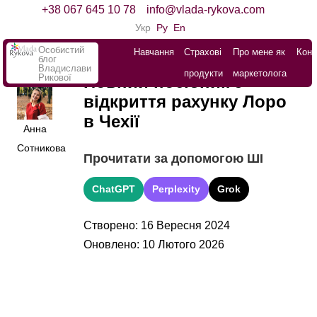
+38 067 645 10 78
info@vlada-rykova.com
Укр
Ру
En
Особистий
Навчання
Страхові
Про мене як
Конт
блог
Владислави
продукти
маркетолога
Рикової
Повний посібник з
відкриття рахунку Лоро
в Чехії
Анна
Сотникова
Прочитати за допомогою ШІ
ChatGPT
Perplexity
Grok
Створено: 16 Вересня 2024
Оновлено: 10 Лютого 2026