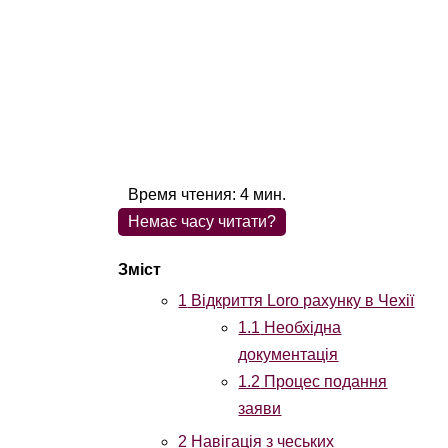
Время чтения:
4
мин.
Немає часу читати?
1
Відкриття Loro рахунку в Чехії
1.1
Необхідна
документація
1.2
Процес подання
заяви
2
Навігація з чеських