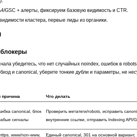
).
/GSC + алерты, фиксируем базовую видимость и CTR.
т видимости кластера, первые лиды из органики.
я
 блокеры
ла убедитесь, что нет случайных noindex, ошибок в robots.
ход и canonical, уберите тонкие дубли и параметры, не не
я причина
Что делать
шибка canonical, блок
Проверить метатеги/robots, исправить canoni
слабые сигналы
внутренние ссылки, отправить Indexing API/
/https, www/non-www,
Единый canonical, 301 на основной вариант,