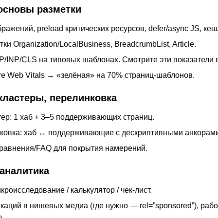
 основы разметки
ражений, preload критических ресурсов, defer/async JS, ке
и Organization/LocalBusiness, BreadcrumbList, Article.
/INP/CLS на типовых шаблонах. Смотрите эти показатели 
re Web Vitals → «зелёная» на 70% страниц-шаблонов.
 кластеры, перелинковка
ер: 1 хаб + 3–5 поддерживающих страниц.
ковка: хаб ↔ поддерживающие с дескриптивными анкорами
сравнения/FAQ для покрытия намерений.
и аналитика
кроисследование / калькулятор / чек-лист.
аций в нишевых медиа (где нужно — rel=”sponsored”), раб