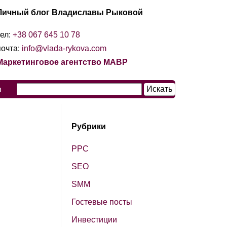
Личный блог Владиславы Рыковой
тел:
+38 067 645 10 78
почта:
info@vlada-rykova.com
Маркетинговое агентство МАВР
n
Рубрики
PPC
SЕО
SМM
Гостевые посты
Инвестиции