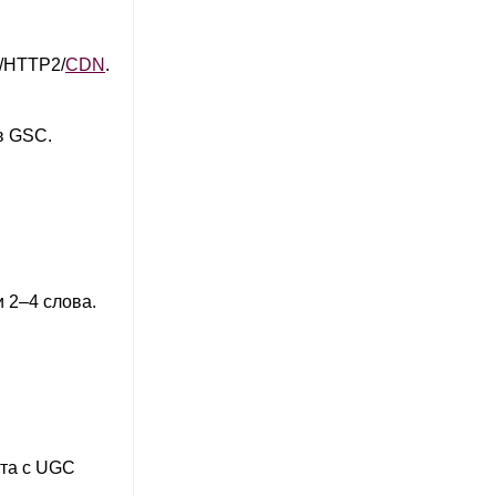
ш/HTTP2/
CDN
.
в GSC.
 2–4 слова.
ота с UGC