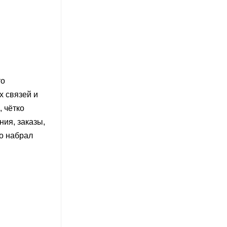
то
х связей и
, чётко
ия, заказы,
ро набрал