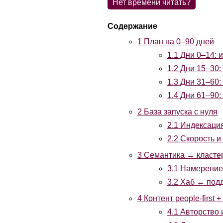
Нет времени читать?
1
План на 0–90 дней
1.1
Дни 0–14: и
1.2
Дни 15–30: 
1.3
Дни 31–60: 
1.4
Дни 61–90: 
2
База запуска с нуля
2.1
Индексация
2.2
Скорость и 
3
Семантика → класте
3.1
Намерение 
3.2
Хаб ↔ под
4
Контент people-first +
4.1
Авторство 