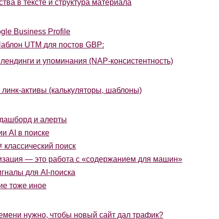
тва в тексте и структура материала
e Business Profile
аблон UTM для постов GBP:
лендинги и упоминания (NAP-консистентность)
и линк-активы (калькуляторы, шаблоны)
дашборд и алерты
и AI в поиске
 ≠ классический поиск
мизация — это работа с «содержанием для машин»
гналы для AI-поиска
ие тоже иное
емени нужно, чтобы новый сайт дал трафик?