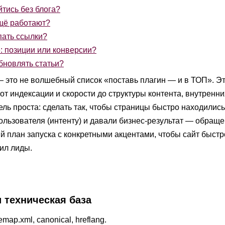
тись без блога?
щё работают?
пать ссылки?
: позиции или конверсии?
бновлять статьи?
 это не волшебный список «поставь плагин — и в ТОП». Э
т индексации и скорости до структуры контента, внутренни
ель проста: сделать так, чтобы страницы быстро находились
льзователя (интенту) и давали бизнес-результат — обращен
й план запуска с конкретными акцентами, чтобы сайт быст
ил лиды.
и техническая база
emap.xml, canonical, hreflang.