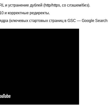
 и устранение дублей (http/https, со слэшем/без).
10 и корректные редиректы.
ядра (ключевых стартовых страниц в GSC — Google Search 