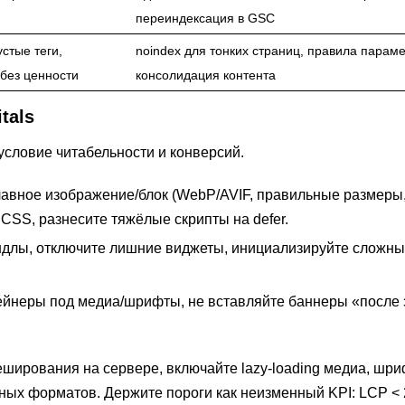
переиндексация в GSC
стые теги,
noindex для тонких страниц, правила параме
без ценности
консолидация контента
tals
условие читабельности и конверсий.
авное изображение/блок (WebP/AVIF, правильные размеры, 
 CSS, разнесите тяжёлые скрипты на defer.
длы, отключите лишние виджеты, инициализируйте сложн
йнеры под медиа/шрифты, не вставляйте баннеры «после з
ширования на сервере, включайте lazy-loading медиа, шри
ых форматов. Держите пороги как неизменный KPI: LCP < 2.