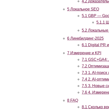
4.2
Доказательс
5
Локальное SEO
5.1
GBP — Googl
5.1.1
Ш
5.2
Локальные 
6
Линкбилдинг-2025
6.1
Digital PR 
7
Измерение и KPI
7.1
GSC+GA4: 
7.2
Оптимизаци
7.3
1. AI-поиск
7.4
2. AI-опти
7.5
3. Новые си
7.6
4. Измерен
8
FAQ
8.1
Сколько вр