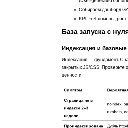
(User-generated content
Собираем дашборд GA4
KPI: +ref-домены, рос
База запуска с нул
Индексация и базовые
Индексация — фундамент. Снача
закрытых JS/CSS. Проверьте об
ценности.
Симптом
Вероятна
Страница не в
noindex, о
индексе 2–3
в robots, 
недели
Проиндексирована
Дубль http