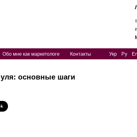
Обо мне как маркетологе
Контакты
Укр
Ру
E
 нуля: основные шаги
И
ok