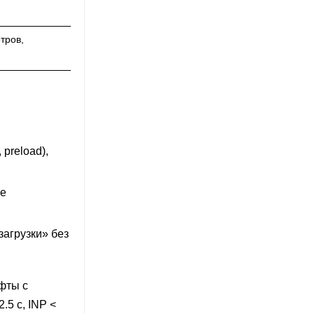
тров,
preload),
ые
агрузки» без
фты с
5 c, INP <