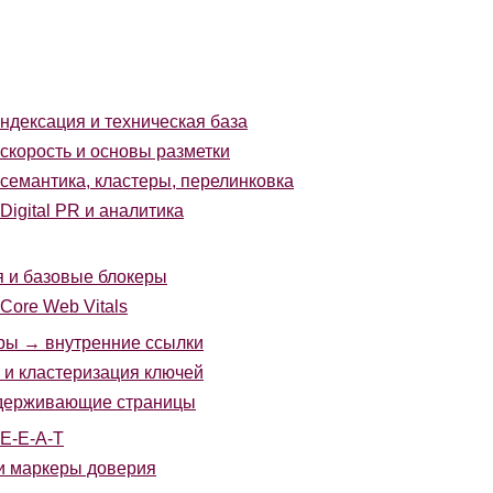
ндексация и техническая база
скорость и основы разметки
семантика, кластеры, перелинковка
Digital PR и аналитика
 и базовые блокеры
Core Web Vitals
ры → внутренние ссылки
и кластеризация ключей
держивающие страницы
 E-E-A-T
и маркеры доверия