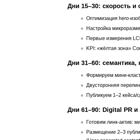
Дни 15–30: скорость и
Оптимизация hero-изоб
Настройка микроразметк
Первые измерения LCP
KPI: «жёлтая зона» Co
Дни 31–60: семантика,
Формируем мини-класт
Двусторонняя перелин
Публикуем 1–2 кейса/
Дни 61–90: Digital PR 
Готовим линк-актив: ми
Размещение 2–3 публик