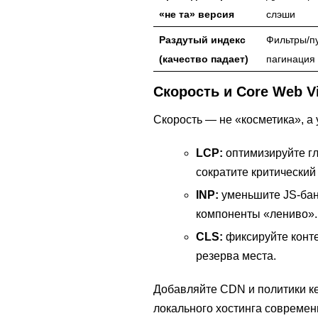
«не та» версия
слэши
Раздутый индекс
Фильтры/пу
(качество падает)
пагинация 
Скорость и Core Web Vi
Скорость — не «косметика», а 
LCP:
оптимизируйте гл
сократите критический
INP:
уменьшите JS-бан
компоненты «лениво».
CLS:
фиксируйте конте
резерва места.
Добавляйте CDN и политики ке
локального хостинга современн