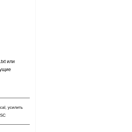
txt или
сущие
cal, усилить
GSC