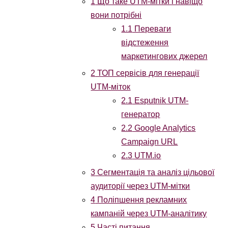
1
Що таке UTM-мітки і навіщо
вони потрібні
1.1
Переваги
відстеження
маркетингових джерел
2
ТОП сервісів для генерації
UTM-міток
2.1
Esputnik UTM-
генератор
2.2
Google Analytics
Campaign URL
2.3
UTM.io
3
Сегментація та аналіз цільової
аудиторії через UTM-мітки
4
Поліпшення рекламних
кампаній через UTM-аналітику
5
Часті питання