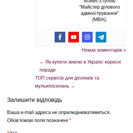
Бізнес-ступінь
“Майстер ділового
адміністрування”
(MBA).
Немає коментарів »
←
Як купити землю в Україні: корисні
поради
ТОП сервісів для діплінків та
мульипосилань
→
Залишити відповідь
Ваша e-mail адреса не оприлюднюватиметься.
Обов’язкові поля позначені
*