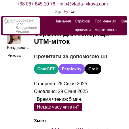
+38 067 645 10 78
info@vlada-rykova.com
Укр
Ру
En
Особистий
Навчання
Страхові
Про мене як
Конт
блог
Владислави
продукти
маркетолога
Рикової
Сервіси для генерації
UTM-міток
Владислава
Рикова
Прочитати за допомогою ШІ
ChatGPT
Perplexity
Grok
Створено: 28 Січня 2025
Оновлено: 29 Січня 2025
Время чтения:
5
мин.
Немає часу читати?