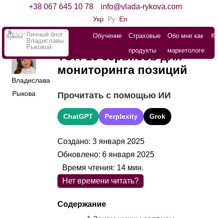
+38 067 645 10 78
info@vlada-rykova.com
Укр
Ру
En
Личный блог
Обучение
Страховые
Обо мне как
К
Владиславы
Рыковой
продукты
маркетологе
ТОП-10 сервисов для
мониторинга позиций
Владислава
Рыкова
Прочитать с помощью ИИ
ChatGPT
Perplexity
Grok
Создано: 3 января 2025
Обновлено: 6 января 2025
Время чтения:
14
мин.
Нет времени читать?