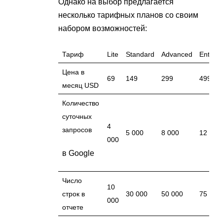
Однако на выбор предлагается
несколько тарифных планов со своим
набором возможностей:
Тариф
Lite
Standard
Advanced
Enterp
Цена в
69
149
299
499
месяц USD
Количество
суточных
4
запросов
5 000
8 000
12 00
000
в Google
Число
10
строк в
30 000
50 000
75 00
000
отчете