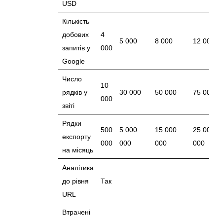
USD
Кількість
добових
4
5 000
8 000
12 000
запитів у
000
Google
Число
10
рядків у
30 000
50 000
75 000
000
звіті
Рядки
500
5 000
15 000
25 000
експорту
000
000
000
000
на місяць
Аналітика
до рівня
Так
URL
Втрачені