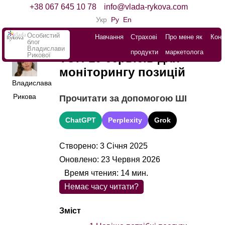
+38 067 645 10 78
info@vlada-rykova.com
Укр
Ру
En
Особистий
Навчання
Страхові
Про мене як
Конт
блог
Владислави
продукти
маркетолога
Рикової
ТОП-10 сервісів для
моніторингу позицій
Владислава
Рикова
Прочитати за допомогою ШІ
ChatGPT
Perplexity
Grok
Створено: 3 Січня 2025
Оновлено: 23 Червня 2026
Время чтения:
14
мин.
Немає часу читати?