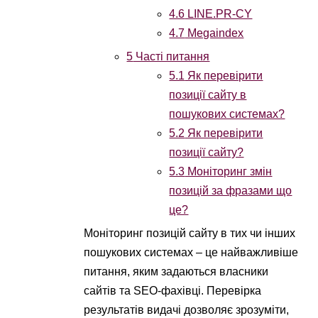
4.6
LINE.PR-CY
4.7
Megaindex
5
Часті питання
5.1
Як перевірити
позиції сайту в
пошукових системах?
5.2
Як перевірити
позиції сайту?
5.3
Моніторинг змін
позицій за фразами що
це?
Моніторинг позицій сайту в тих чи інших
пошукових системах – це найважливіше
питання, яким задаються власники
сайтів та SEO-фахівці. Перевірка
результатів видачі дозволяє зрозуміти,