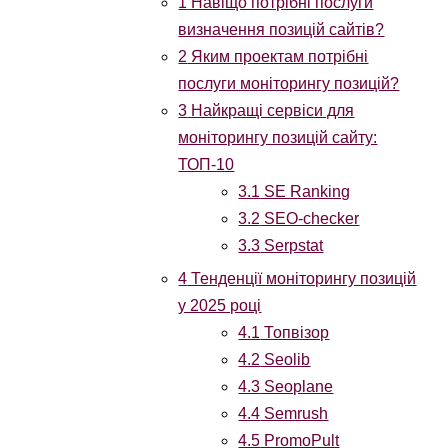
1
Навіщо потрібні послуги
визначення позицій сайтів?
2
Яким проектам потрібні
послуги моніторингу позицій?
3
Найкращі сервіси для
моніторингу позицій сайту:
ТОП-10
3.1
SE Ranking
3.2
SEO-checker
3.3
Serpstat
4
Тенденції моніторингу позицій
у 2025 році
4.1
Топвізор
4.2
Seolib
4.3
Seoplane
4.4
Semrush
4.5
PromoPult