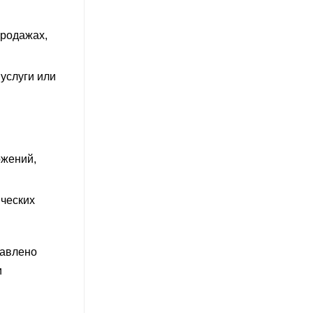
продажах,
услуги или
ожений,
ических
равлено
и