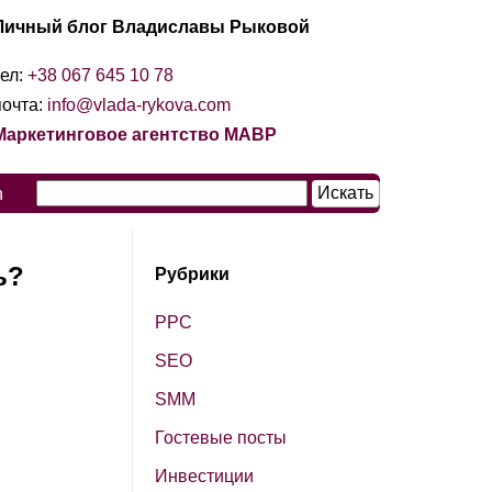
Личный блог Владиславы Рыковой
тел:
+38 067 645 10 78
почта:
info@vlada-rykova.com
Маркетинговое агентство МАВР
n
ь?
Рубрики
PPC
SЕО
SМM
Гостевые посты
Инвестиции