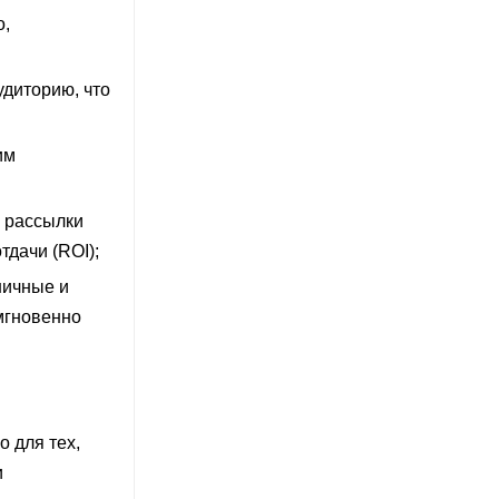
о,
удиторию, что
им
с рассылки
тдачи (ROI);
ничные и
мгновенно
 для тех,
и