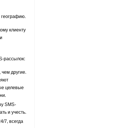
 географию.
ому клиенту
и
S-рассылок:
 чем другие.
ляют
ые целевые
ни.
ву SMS-
ть и учесть.
/7, всегда