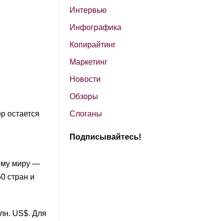
Интервью
Инфографика
Копирайтинг
Маркетинг
Новости
Обзоры
р остается
Слоганы
Подписывайтесь!
е
ему миру —
0 стран и
лн. US$. Для