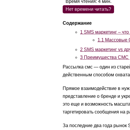
Время чтения:
4
мин.
Нет времени читать?
1
SMS маркетинг – что 
1.1
Массовые С
2
SMS маркетинг vs др
3
Преимущества СМС 
Рассылка смс — один из старе
действенным способом охвата
Прямое взаимодействие в нуж
представление о бренде и укр
это еще и возможность масшта
таргетировать сообщения на р
За последние два года рынок S