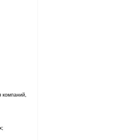
я компаний,
х;