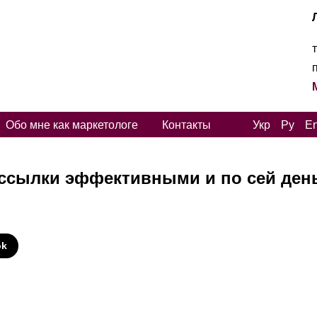
Обо мне как маркетологе
Контакты
Укр
Ру
E
ассылки эффективными и по сей ден
И
ok