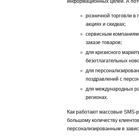
информационных целей. А пот
розничной торговли в 
акциях и скидках;
сервисным компаниям, 
заказе товаров;
для кризисного марке
безотлагательных нов
для персонализирован
поздравлений с персо
для международных рас
регионах.
Как работают массовые SMS-р
большому количеству клиенто
персонализированным в завис