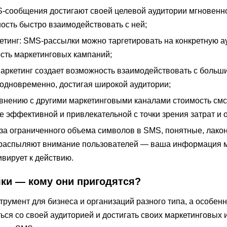
S-сообщения достигают своей целевой аудитории мгновенн
ость быстро взаимодействовать с ней;
етинг: SMS-рассылки можно таргетировать на конкретную а
ть маркетинговых кампаний;
маркетинг создает возможность взаимодействовать с больш
 одновременно, достигая широкой аудитории;
авнению с другими маркетинговыми каналами стоимость см
е эффективной и привлекательной с точки зрения затрат и о
-за ограниченного объема символов в SMS, понятные, лако
 распыляют внимание пользователей — ваша информация 
вирует к действию.
и — кому они пригодятся?
умент для бизнеса и организаций разного типа, а особенно
ся со своей аудиторией и достигать своих маркетинговых 