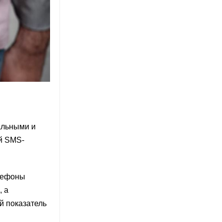
альными и
й SMS-
елефоны
, а
й показатель