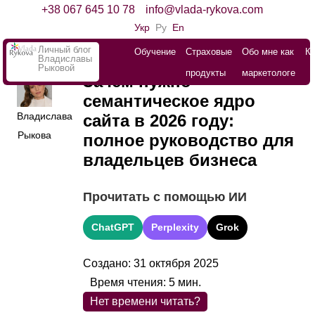
+38 067 645 10 78
info@vlada-rykova.com
Укр
Ру
En
Личный блог
Обучение
Страховые
Обо мне как
К
Владиславы
Рыковой
продукты
маркетологе
Зачем нужно
семантическое ядро
Владислава
сайта в 2026 году:
Рыкова
полное руководство для
владельцев бизнеса
Прочитать с помощью ИИ
ChatGPT
Perplexity
Grok
Создано: 31 октября 2025
Время чтения:
5
мин.
Нет времени читать?