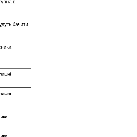
тупна в
будуть бачити
сники.
а
олишні
олишні
ники
ники