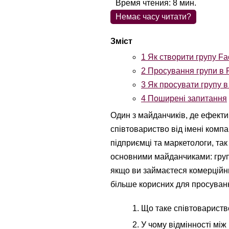
Время чтения:
8
мин.
Немає часу читати?
1
Як створити групу Fa
2
Просування групи в 
3
Як просувати групу в
4
Поширені запитання
Один з майданчиків, де ефекти
співтовариство від імені комп
підприємці та маркетологи, та
основними майданчиками: групо
якщо ви займаєтеся комерційним
більше корисних для просуван
Що таке співтовариств
У чому відмінності між