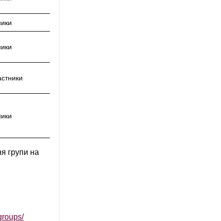
ники
ники
астники
ники
ня групи на
groups/