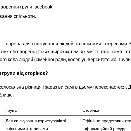
ворення групи facebook.
вання спільноти.
, створена для спілкування людей зі спільними інтересами.
них обговорень (таких широких тем, як мистецтво, комп’ютер
ького кола людей (сімейної ради, колег, університетської групи і
 групи від сторінок?
олосальна різниця і зараз ви самі в цьому переконаєтеся. 
блицю:
Група
Сторінка
Для спілкування користувачів зі
Офіційне представництво
спільними інтересами
Інформаційний ресурс