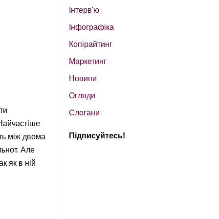
Інтерв'ю
Інфографіка
Копірайтинг
Маркетинг
Новини
Огляди
ти
Слогани
 Найчастіше
Підписуйтесь!
ть між двома
льнот. Але
к як в ній