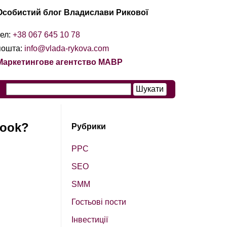
Особистий блог Владислави Рикової
тел:
+38 067 645 10 78
пошта:
info@vlada-rykova.com
Маркетингове агентство МАВР
book?
Рубрики
PPC
SEO
SМM
Гостьові пости
Інвестиції