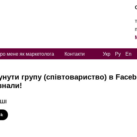
ро мене як маркетолога
Контакти
Укр
Ру
En
унути групу (співтовариство) в Face
 знали!
 ШІ
ok