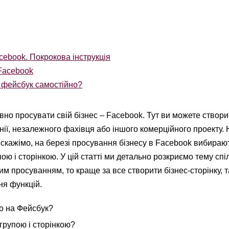
cebook. Покрокова інструкція
Facebook
 фейсбук самостійно?
вно просувати свій бізнес – Facebook. Тут ви можете створи
анії, незалежного фахівця або іншого комерційного проекту.
к скажімо, на березі просування бізнесу в Facebook вибираю
ю і сторінкою. У цій статті ми детально розкриємо тему спі
 просуванням, то краще за все створити бізнес-сторінку, та
ня функцій.
о на Фейсбук?
 групою і сторінкою?