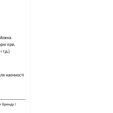
 Можна
ні ігри,
 т.д.)
Для наочності
 бренду /