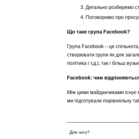
Детально розберемо ст
Поговоримо про просу
Що таке група Facebook?
Група Facebook – це спільнота
створювати групи як для загаль
політика і т.д.), так і більш вуз
Facebook: чим відрізняються
Між цими майданчиками існує к
ми підготували порівняльну та
Для чого?