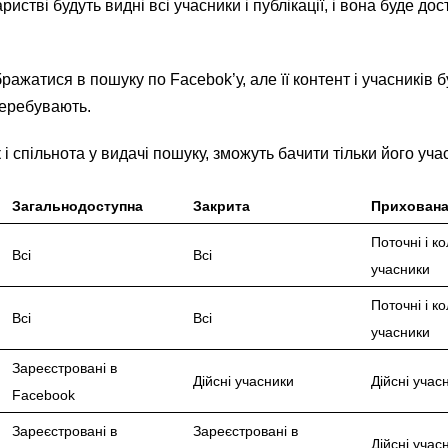
стві будуть видні всі учасники і публікації, і вона буде дос
ражатися в пошуку по Facebok’у, але її контент і учасників 
 перебувають.
 і спільнота у видачі пошуку, зможуть бачити тільки його уча
Загальнодоступна
Закрита
Прихован
Поточні і к
Всі
Всі
учасники
Поточні і к
Всі
Всі
учасники
Зареєстровані в
Дійсні учасники
Дійсні учас
Facebook
Зареєстровані в
Зареєстровані в
Дійсні учас