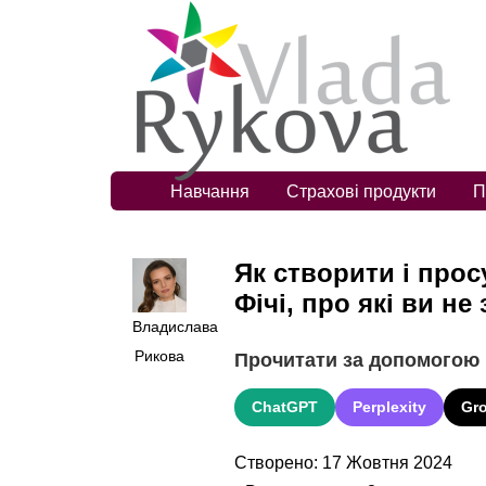
Навчання
Страхові продукти
П
Як створити і прос
Фічі, про які ви не
Владислава
Рикова
Прочитати за допомогою
ChatGPT
Perplexity
Gr
Створено: 17 Жовтня 2024