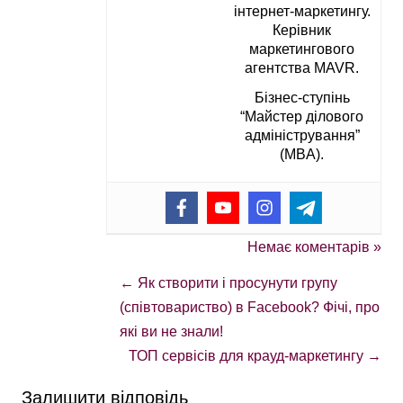
інтернет-маркетингу.
Керівник
маркетингового
агентства MAVR.
Бізнес-ступінь
“Майстер ділового
адміністрування”
(MBA).
Немає коментарів »
←
Як створити і просунути групу
(співтовариство) в Facebook? Фічі, про
які ви не знали!
ТОП сервісів для крауд-маркетингу
→
Залишити відповідь