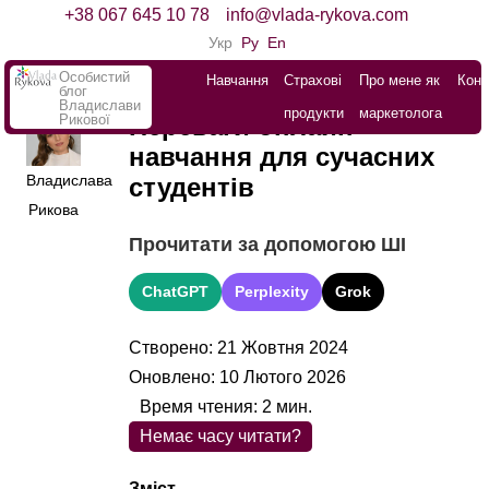
+38 067 645 10 78
info@vlada-rykova.com
Укр
Ру
En
Особистий
Навчання
Страхові
Про мене як
Конт
блог
Владислави
продукти
маркетолога
Рикової
Переваги онлайн-
навчання для сучасних
Владислава
студентів
Рикова
Прочитати за допомогою ШІ
ChatGPT
Perplexity
Grok
Створено: 21 Жовтня 2024
Оновлено: 10 Лютого 2026
Время чтения:
2
мин.
Немає часу читати?