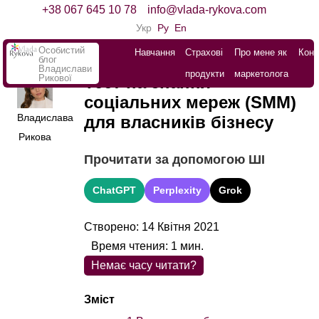
+38 067 645 10 78
info@vlada-rykova.com
Укр
Ру
En
Особистий
Навчання
Страхові
Про мене як
Конт
блог
Владислави
продукти
маркетолога
Рикової
Тест на знання
соціальних мереж (SMM)
Владислава
для власників бізнесу
Рикова
Прочитати за допомогою ШІ
ChatGPT
Perplexity
Grok
Створено: 14 Квітня 2021
Время чтения:
1
мин.
Немає часу читати?