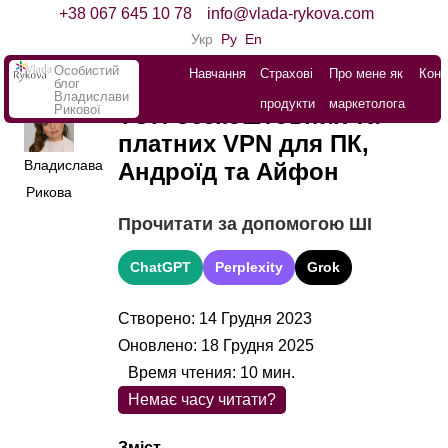
+38 067 645 10 78
info@vlada-rykova.com
Укр
Ру
En
Особистий
Навчання
Страхові
Про мене як
Конт
блог
Владислави
продукти
маркетолога
Рикової
ТОП безкоштовних та
платних VPN для ПК,
Владислава
Андроїд та Айфон
Рикова
Прочитати за допомогою ШІ
ChatGPT
Perplexity
Grok
Створено: 14 Грудня 2023
Оновлено: 18 Грудня 2025
Время чтения:
10
мин.
Немає часу читати?