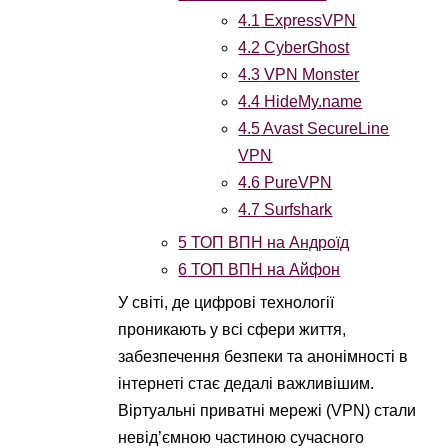
4.1
ExpressVPN
4.2
CyberGhost
4.3
VPN Monster
4.4
HideMy.name
4.5
Avast SecureLine
VPN
4.6
PureVPN
4.7
Surfshark
5
ТОП ВПН на Андроїд
6
ТОП ВПН на Айфон
У світі, де цифрові технології
проникають у всі сфери життя,
забезпечення безпеки та анонімності в
інтернеті стає дедалі важливішим.
Віртуальні приватні мережі (VPN) стали
невід’ємною частиною сучасного